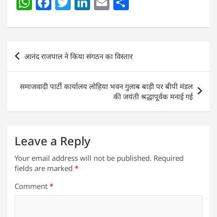
W
F
T
Li
E
S
h
a
w
n
m
h
at
c
itt
k
ai
ar
s
e
er
e
l
e
Post
आनंद राजपाल ने किया संगठन का विस्तार
A
b
dI
navigation
p
o
n
समाजवादी पार्टी कार्यालय लोहिया भवन गुलाब बाड़ी पर बीपी मंडल
p
o
की जयंती श्रद्धापूर्वक मनाई गई
k
Leave a Reply
Your email address will not be published.
Required
fields are marked
*
Comment
*