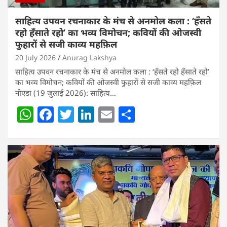
साहित्य उपवन रचनाकार के मंच से अनमोल कला : ‘हॅंसते
रहो हॅंसाते रहो’ का भव्य विमोचन; कवियों की ओजस्वी
फुहारों से सजी काव्य महफ़िल
20 July 2026
Anurag Lakshya
साहित्य उपवन रचनाकार के मंच से अनमोल कला : ‘हॅंसते रहो हॅंसाते रहो’
का भव्य विमोचन; कवियों की ओजस्वी फुहारों से सजी काव्य महफ़िल
नोएडा (19 जुलाई 2026): साहित्य…
W
F
T
Li
E
S
h
a
w
n
m
h
at
c
itt
k
ai
ar
s
e
er
e
l
e
A
b
dI
p
o
n
p
o