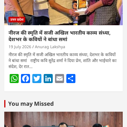
k
उत्तर प्रदेश
नीरज की स्मृति में सजी अखिल भारतीय काव्य संध्या,
देशभर के कवियों ने बांधा समां
19 July 2026
Anurag Lakshya
नीरज की स्मृति में सजी अखिल भारतीय काव्य संध्या, देशभर के कवियों
ने बांधा समां राष्ट्रीय कवि सुरेंद्र शर्मा ने दिया प्रेम, शांति और भाईचारे का
संदेश, देर रात…
W
F
T
Li
E
S
h
a
w
n
m
h
at
c
itt
k
ai
ar
s
e
er
e
l
e
You may Missed
A
b
dI
p
o
n