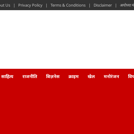
ut Us
Privacy Policy
Terms & Conditions
Disclaimer
अयोध्या 
साहित्य
राजनीति
बिज़नेस
क्राइम
खेल
मनोरंजन
वि