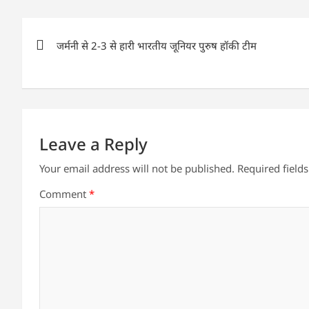
s
e
er
e
l
e
Post
A
b
dI
जर्मनी से 2-3 से हारी भारतीय जूनियर पुरुष हॉकी टीम
navigation
p
o
n
p
o
k
Leave a Reply
Your email address will not be published.
Required field
Comment
*