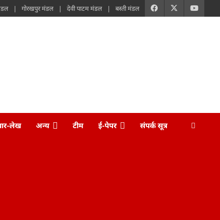
मंडल
गोरखपुर मंडल
देवी पाटम मंडल
बस्ती मंडल
चार-लेख
अन्य
टीम
ई-पेपर
संपर्क सूत्र