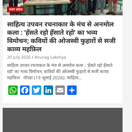
उत्तर प्रदेश
साहित्य उपवन रचनाकार के मंच से अनमोल
कला : ‘हॅंसते रहो हॅंसाते रहो’ का भव्य
विमोचन; कवियों की ओजस्वी फुहारों से सजी
काव्य महफ़िल
20 July 2026
Anurag Lakshya
साहित्य उपवन रचनाकार के मंच से अनमोल कला : ‘हॅंसते रहो हॅंसाते
रहो’ का भव्य विमोचन; कवियों की ओजस्वी फुहारों से सजी काव्य
महफ़िल नोएडा (19 जुलाई 2026): साहित्य…
W
F
T
Li
E
S
h
a
w
n
m
h
at
c
itt
k
ai
ar
s
e
er
e
l
e
A
b
dI