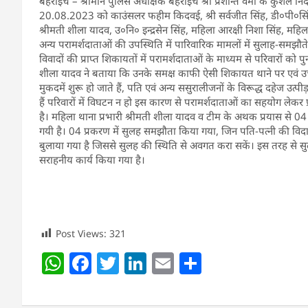
बहराइच – श्रीमान पुलिस अधीक्षक बहराइच श्री प्रशान्त वर्मा के कुशल निर्
20.08.2023 को काउंसलर फहीम किदवई, श्री सर्वजीत सिंह, डी०पी०सिंह, 
श्रीमती शीला यादव, उ०नि० इन्द्रसेन सिंह, महिला आरक्षी निशा सिंह, महि
अन्य परामर्शदाताओं की उपस्थिति में पारिवारिक मामलों में सुलाह-समझौत
विवादों की प्राप्त शिकायतों में परामर्शदाताओं के माध्यम से परिवारों को 
शीला यादव ने बताया कि उनके समक्ष काफी ऐसी शिकायत थाने पर एवं उच्च अध
मुकदमें शुरू हो जाते हैं, पति एवं अन्य ससुरालीजनों के विरूद्ध दहेज उत्पीड़
हैं परिवारों में विघटन न हो इस कारण से परामर्शदाताओं का सहयोग लेकर 
है। महिला थाना प्रभारी श्रीमती शीला यादव व टीम के अथक प्रयास से 04
गयी है। 04 प्रकरण में सुलह समझौता किया गया, जिन पति-पत्नी की विद
बुलाया गया है जिससे सुलह की स्थिति से अवगत करा सकें। इस तरह से सुलह
सराहनीय कार्य किया गया है।
Post Views:
321
W
F
T
Li
E
S
h
a
w
n
m
h
at
c
itt
k
ai
ar