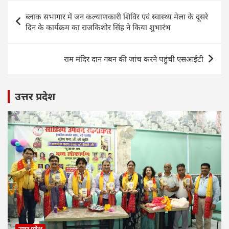
s
e
er
e
l
e
Post
ब्लाक सभागार में जन कल्याणकारी शिविर एवं स्वास्थ्य मेला के दूसरे
A
b
dI
navigation
दिन के कार्यक्रम का राजकिशोर सिंह ने किया शुभारंभ
p
o
n
p
o
राम मंदिर दान गबन की जांच करने पहुंची एसआईटी
k
उत्तर प्रदेश
उत्तर प्रदेश