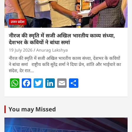
k
उत्तर प्रदेश
नीरज की स्मृति में सजी अखिल भारतीय काव्य संध्या,
देशभर के कवियों ने बांधा समां
19 July 2026
Anurag Lakshya
नीरज की स्मृति में सजी अखिल भारतीय काव्य संध्या, देशभर के कवियों
ने बांधा समां राष्ट्रीय कवि सुरेंद्र शर्मा ने दिया प्रेम, शांति और भाईचारे का
संदेश, देर रात…
W
F
T
Li
E
S
h
a
w
n
m
h
at
c
itt
k
ai
ar
s
e
er
e
l
e
You may Missed
A
b
dI
p
o
n