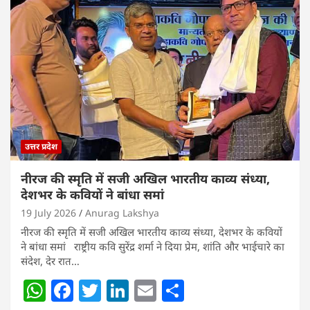
s
e
er
e
l
e
A
b
dI
p
o
n
p
o
k
उत्तर प्रदेश
नीरज की स्मृति में सजी अखिल भारतीय काव्य संध्या,
देशभर के कवियों ने बांधा समां
19 July 2026
Anurag Lakshya
नीरज की स्मृति में सजी अखिल भारतीय काव्य संध्या, देशभर के कवियों
ने बांधा समां राष्ट्रीय कवि सुरेंद्र शर्मा ने दिया प्रेम, शांति और भाईचारे का
संदेश, देर रात…
W
F
T
Li
E
S