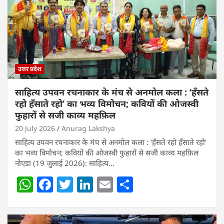
उत्तर प्रदेश
साहित्य उपवन रचनाकार के मंच से अनमोल कला : ‘हॅंसते
रहो हॅंसाते रहो’ का भव्य विमोचन; कवियों की ओजस्वी
फुहारों से सजी काव्य महफ़िल
20 July 2026
Anurag Lakshya
साहित्य उपवन रचनाकार के मंच से अनमोल कला : ‘हॅंसते रहो हॅंसाते रहो’
का भव्य विमोचन; कवियों की ओजस्वी फुहारों से सजी काव्य महफ़िल
नोएडा (19 जुलाई 2026): साहित्य…
W
F
T
Li
E
S
h
a
w
n
m
h
at
c
itt
k
ai
ar