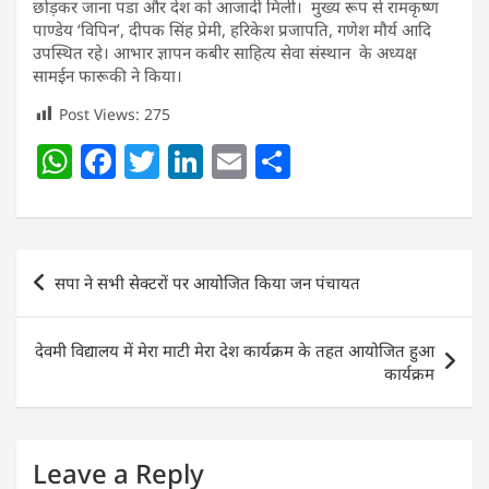
छोड़कर जाना पडा और देश को आजादी मिली। मुख्य रूप से रामकृष्ण
पाण्डेय ‘विपिन’, दीपक सिंह प्रेमी, हरिकेश प्रजापति, गणेश मौर्य आदि
उपस्थित रहे। आभार ज्ञापन कबीर साहित्य सेवा संस्थान के अध्यक्ष
सामईन फारूकी ने किया।
Post Views:
275
W
F
T
Li
E
S
h
a
w
n
m
h
at
c
itt
k
ai
ar
s
e
er
e
l
e
Post
सपा ने सभी सेक्टरों पर आयोजित किया जन पंचायत
A
b
dI
navigation
p
o
n
देवमी विद्यालय में मेरा माटी मेरा देश कार्यक्रम के तहत आयोजित हुआ
p
o
कार्यक्रम
k
Leave a Reply