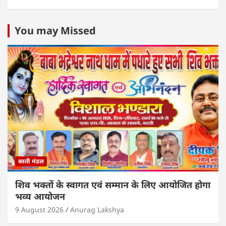
h
a
w
n
m
h
at
c
itt
k
ai
ar
s
e
er
e
l
e
You may Missed
A
b
dI
p
o
n
p
o
k
बस्ती मंडल
शिव भक्तों के स्वागत एवं सम्मान के लिए आयोजित होगा
भव्य आयोजन
9 August 2026
Anurag Lakshya