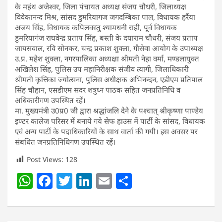
के महंथ अजेश्वर, जिला पंचायत अध्यक्ष संजय चौधरी, जिलाध्यक्ष
विवेकानन्द मिश्र, सांसद डुमरियागज जगदम्बिका पाल, विधायक हर्रैया
अजय सिंह, विधायक कपिलवस्तु श्यामधनी राही, पूर्व विधायक
डुमरियागंज राघवेन्द्र प्रताप सिंह, बस्ती के दयाराम चौधरी, संजय प्रताप
जायसवाल, रवि सोनकर, चन्द्र प्रकाश शुक्ला, गौसेवा आयोग के उपाध्यक्ष
उ.प्र. महेश शुक्ला, नगरपालिका अध्यक्षा श्रीमती नेहा वर्मा, मण्डलायुक्त
अखिलेश सिंह, पुलिस उप महानिरीक्षक संजीव त्यागी, जिलाधिकारी
श्रीमती कृत्तिका ज्योत्सना, पुलिस अधीक्षक अभिनन्दन, एडीएम प्रतिपाल
सिंह चौहान, एसडीएम सदर शत्रुध्न पाठक सहित जनप्रतिनिधि व
अधिकारीगण उपस्थित रहें।
मा. मुख्यमंत्री उ0प्र0 जी द्वारा श्रद्धांजलि देने के पश्चात् श्रीकृष्णा पाण्डेय
इण्टर कालेज परिसर में बनाये गये सेफ हाउस में पार्टी के सांसद, विधायक
एवं अन्य पार्टी के पदाधिकारियों के साथ वार्ता की गयी। इस अवसर पर
संबधित जनप्रतिनिधिगण उपस्थित रहें।
Post Views:
128
W
F
T
Li
E
S
h
a
w
n
m
h
at
c
itt
k
ai
ar