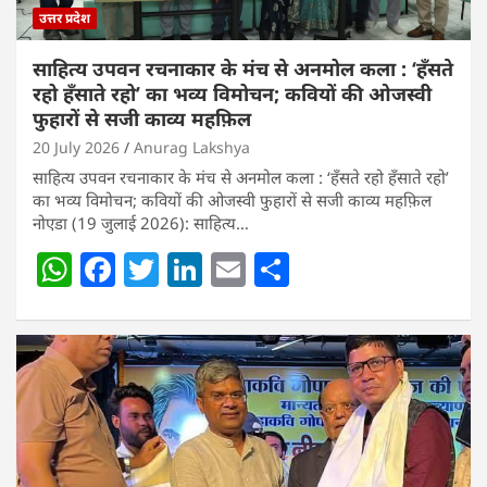
उत्तर प्रदेश
साहित्य उपवन रचनाकार के मंच से अनमोल कला : ‘हॅंसते
रहो हॅंसाते रहो’ का भव्य विमोचन; कवियों की ओजस्वी
फुहारों से सजी काव्य महफ़िल
20 July 2026
Anurag Lakshya
साहित्य उपवन रचनाकार के मंच से अनमोल कला : ‘हॅंसते रहो हॅंसाते रहो’
का भव्य विमोचन; कवियों की ओजस्वी फुहारों से सजी काव्य महफ़िल
नोएडा (19 जुलाई 2026): साहित्य…
W
F
T
Li
E
S
h
a
w
n
m
h
at
c
itt
k
ai
ar
s
e
er
e
l
e
A
b
dI
p
o
n
p
o