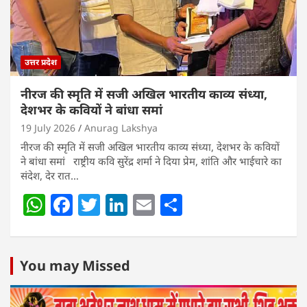
k
उत्तर प्रदेश
नीरज की स्मृति में सजी अखिल भारतीय काव्य संध्या,
देशभर के कवियों ने बांधा समां
19 July 2026
Anurag Lakshya
नीरज की स्मृति में सजी अखिल भारतीय काव्य संध्या, देशभर के कवियों
ने बांधा समां राष्ट्रीय कवि सुरेंद्र शर्मा ने दिया प्रेम, शांति और भाईचारे का
संदेश, देर रात…
W
F
T
Li
E
S
h
a
w
n
m
h
at
c
itt
k
ai
ar
s
e
er
e
l
e
You may Missed
A
b
dI