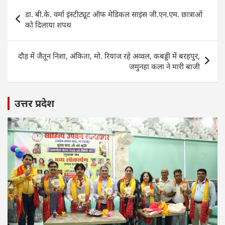
s
e
er
e
l
e
Post
डा. बी.के. वर्मा इंस्टीट्यूट ऑफ मेडिकल साइंस जी.एन.एम. छात्राओं
A
b
dI
navigation
को दिलाया शपथ
p
o
n
p
o
दौड़ में जैतून निशा, अंकिता, मो. रियाज रहे अव्वल, कबड्डी में बरहपुर,
k
जमुनहा कला ने मारी बाजी
उत्तर प्रदेश