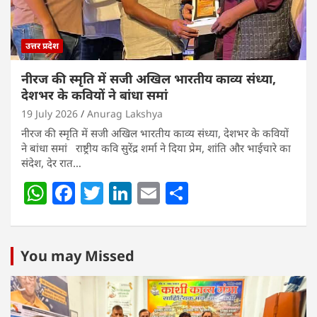
उत्तर प्रदेश
नीरज की स्मृति में सजी अखिल भारतीय काव्य संध्या,
देशभर के कवियों ने बांधा समां
19 July 2026
Anurag Lakshya
नीरज की स्मृति में सजी अखिल भारतीय काव्य संध्या, देशभर के कवियों
ने बांधा समां राष्ट्रीय कवि सुरेंद्र शर्मा ने दिया प्रेम, शांति और भाईचारे का
संदेश, देर रात…
W
F
T
Li
E
S
h
a
w
n
m
h
at
c
itt
k
ai
ar
s
e
er
e
l
e
You may Missed
A
b
dI
p
o
n