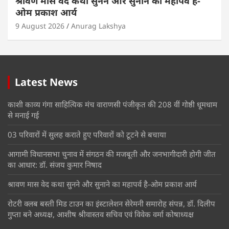
श्रावण मास वेद कथा सुनने और सुनाने का महापर्व है-
ओम प्रकाश आर्य
9 August 2026
Anurag Lakshya
Latest News
काशी काव्य गंगा साहित्यिक मंच वाराणसी पंजीकृत की 208 वीं गोष्ठी धूमधाम
से मनाई गई
03 परिवारों में सुलह कराते हुए परिवारों को टूटने से बचाया
आगामी विधानसभा चुनाव में संगठन की मजबूती और जनभागीदारी होगी जीत
का आधार: डॉ. संजय कुमार निषाद
श्रावण मास वेद कथा सुनने और सुनाने का महापर्व है-ओम प्रकाश आर्य
रोटरी क्लब बस्ती मिड टाउन का इंस्टालेशन सेरेमनी समारोह संपन्न, डॉ. दिलीप
गुप्ता बने अध्यक्ष, आशीष श्रीवास्तव सचिव एवं विवेक वर्मा कोषाध्यक्ष