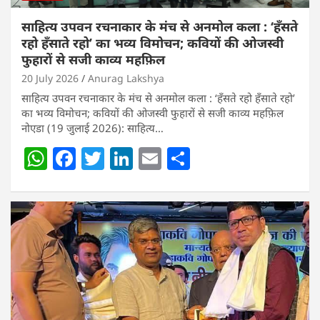
साहित्य उपवन रचनाकार के मंच से अनमोल कला : ‘हॅंसते
रहो हॅंसाते रहो’ का भव्य विमोचन; कवियों की ओजस्वी
फुहारों से सजी काव्य महफ़िल
20 July 2026
Anurag Lakshya
साहित्य उपवन रचनाकार के मंच से अनमोल कला : ‘हॅंसते रहो हॅंसाते रहो’
का भव्य विमोचन; कवियों की ओजस्वी फुहारों से सजी काव्य महफ़िल
नोएडा (19 जुलाई 2026): साहित्य…
W
F
T
Li
E
S
h
a
w
n
m
h
at
c
itt
k
ai
ar
s
e
er
e
l
e
A
b
dI
p
o
n
p
o
k