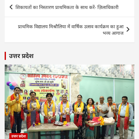
s
e
er
e
l
e
Post
शिकायतों का निस्तारण प्राथमिकता के साथ करें- ज़िलाधिकारी
A
b
dI
navigation
p
o
n
प्राथमिक विद्यालय मिश्रौलिया में वार्षिक उत्सव कार्यक्रम का हुआ
p
o
भव्य आगाज
k
उत्तर प्रदेश
उत्तर प्रदेश