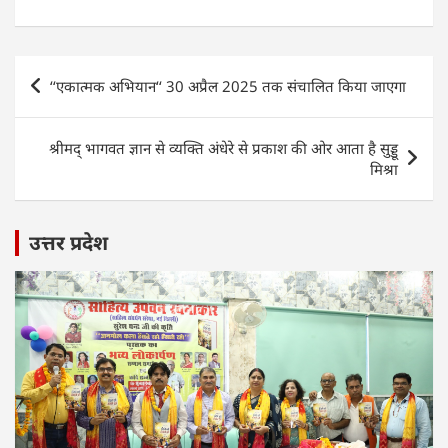
h
a
w
n
m
h
at
c
itt
k
ai
ar
s
e
er
e
l
e
Post
‘‘एकात्मक अभियान‘‘ 30 अप्रैल 2025 तक संचालित किया जाएगा
A
b
dI
navigation
p
o
n
श्रीमद् भागवत ज्ञान से व्यक्ति अंधेरे से प्रकाश की ओर आता है सुड्डू
p
o
मिश्रा
k
उत्तर प्रदेश