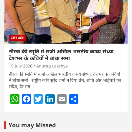
p
o
k
उत्तर प्रदेश
नीरज की स्मृति में सजी अखिल भारतीय काव्य संध्या,
देशभर के कवियों ने बांधा समां
19 July 2026
Anurag Lakshya
नीरज की स्मृति में सजी अखिल भारतीय काव्य संध्या, देशभर के कवियों
ने बांधा समां राष्ट्रीय कवि सुरेंद्र शर्मा ने दिया प्रेम, शांति और भाईचारे का
संदेश, देर रात…
W
F
T
Li
E
S
h
a
w
n
m
h
at
c
itt
k
ai
ar
s
e
er
e
l
e
You may Missed