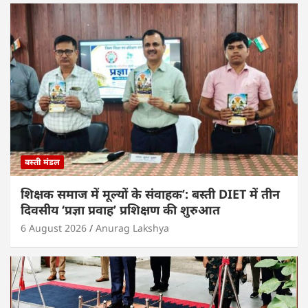
A
b
dI
p
o
n
p
o
k
बस्ती मंडल
शिक्षक समाज में मूल्यों के संवाहक’: बस्ती DIET में तीन
दिवसीय ‘प्रज्ञा प्रवाह’ प्रशिक्षण की शुरुआत
6 August 2026
Anurag Lakshya