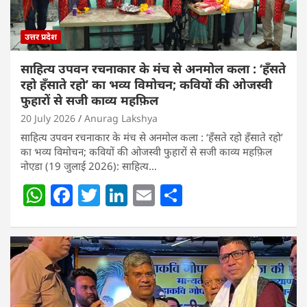
उत्तर प्रदेश
साहित्य उपवन रचनाकार के मंच से अनमोल कला : ‘हॅंसते
रहो हॅंसाते रहो’ का भव्य विमोचन; कवियों की ओजस्वी
फुहारों से सजी काव्य महफ़िल
20 July 2026
Anurag Lakshya
साहित्य उपवन रचनाकार के मंच से अनमोल कला : ‘हॅंसते रहो हॅंसाते रहो’
का भव्य विमोचन; कवियों की ओजस्वी फुहारों से सजी काव्य महफ़िल
नोएडा (19 जुलाई 2026): साहित्य…
W
F
T
Li
E
S
h
a
w
n
m
h
at
c
itt
k
ai
ar
s
e
er
e
l
e
A
b
dI
p
o
n