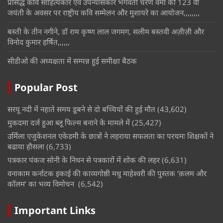
प्रसिद्ध कवि साहित्यकार एवं उपन्यासकार भगवती चरण वर्मा की 123 वीं
जयंती के अवसर पर राष्ट्रीय कवि सम्मेलन और मुशायरे का आयोजन,,,,,,,,
बस्ती के तीन नगीने, डॉ राम कृष्ण लाल जगमग, सलीम बस्तवी अज़ीज़ी और
विनोद कुमार हर्षित,,,,,,
सीडीओ की अध्यक्षता में सम्पन्न हुई समीक्षा बैठक
Popular Post
सरयू नदी में नहाते समय डूबने से दो बच्चियों की हुई मौत
(43,602)
मुकदमा दर्ज हुआ ब्लू फिल्म बनाने के मामले में
(25,427)
उर्मिला एजुकेशनल एकेडमी के छात्रों ने लहराया सफलता का परचमः शिक्षकों ने
बढाया हौसला
(6,733)
पत्रकार पंकज सोनी के निधन से पत्रकारों में शोक की लहर
(6,631)
वनाकाम कर्नाटक इकाई की काव्यगोष्ठी मधु माहेश्वरी की पुस्तक ‘क़लम और
कॉलम’ का भव्य विमोचन
(6,542)
Important Links