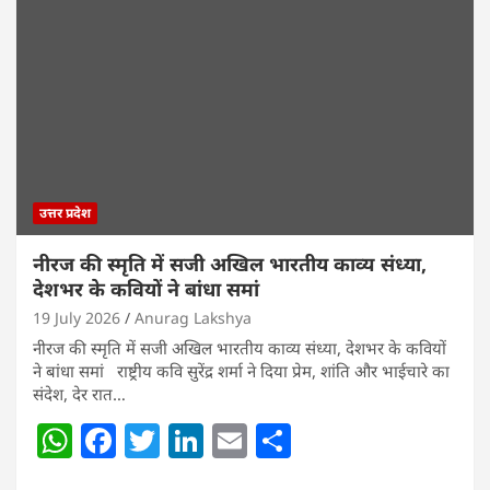
A
b
dI
p
o
n
p
o
k
उत्तर प्रदेश
नीरज की स्मृति में सजी अखिल भारतीय काव्य संध्या,
देशभर के कवियों ने बांधा समां
19 July 2026
Anurag Lakshya
नीरज की स्मृति में सजी अखिल भारतीय काव्य संध्या, देशभर के कवियों
ने बांधा समां राष्ट्रीय कवि सुरेंद्र शर्मा ने दिया प्रेम, शांति और भाईचारे का
संदेश, देर रात…
W
F
T
Li
E
S
h
a
w
n
m
h