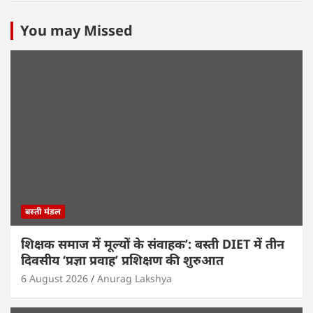
at
c
itt
k
ai
ar
s
e
er
e
l
e
You may Missed
A
b
dI
p
o
n
p
o
k
बस्ती मंडल
शिक्षक समाज में मूल्यों के संवाहक’: बस्ती DIET में तीन
दिवसीय ‘प्रज्ञा प्रवाह’ प्रशिक्षण की शुरुआत
6 August 2026
Anurag Lakshya