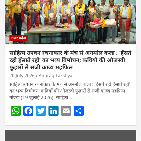
उत्तर प्रदेश
साहित्य उपवन रचनाकार के मंच से अनमोल कला : ‘हॅंसते
रहो हॅंसाते रहो’ का भव्य विमोचन; कवियों की ओजस्वी
फुहारों से सजी काव्य महफ़िल
20 July 2026
Anurag Lakshya
साहित्य उपवन रचनाकार के मंच से अनमोल कला : ‘हॅंसते रहो हॅंसाते रहो’
का भव्य विमोचन; कवियों की ओजस्वी फुहारों से सजी काव्य महफ़िल
नोएडा (19 जुलाई 2026): साहित्य…
W
F
T
Li
E
S
h
a
w
n
m
h
at
c
itt
k
ai
ar
s
e
er
e
l
e