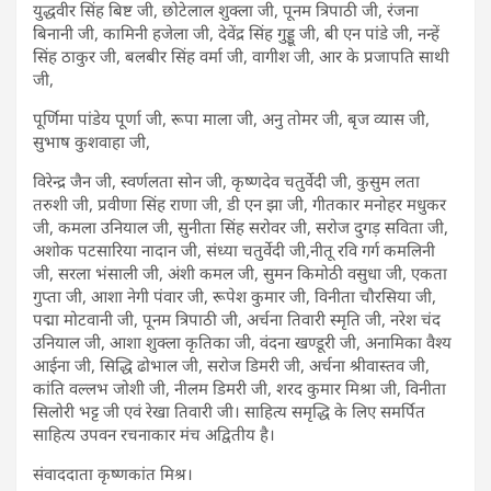
युद्धवीर सिंह बिष्ट जी, छोटेलाल शुक्ला जी, पूनम त्रिपाठी जी, रंजना
बिनानी जी, कामिनी हजेला जी, देवेंद्र सिंह गुड्डू जी, बी एन पांडे जी, नन्हें
सिंह ठाकुर जी, बलबीर सिंह वर्मा जी, वागीश जी, आर के प्रजापति साथी
जी,
पूर्णिमा पांडेय पूर्णा जी, रूपा माला जी, अनु तोमर जी, बृज व्यास जी,
सुभाष कुशवाहा जी,
विरेन्द्र जैन जी, स्वर्णलता सोन जी, कृष्णदेव चतुर्वेदी जी, कुसुम लता
तरुशी जी, प्रवीणा सिंह राणा जी, डी एन झा जी, गीतकार मनोहर मधुकर
जी, कमला उनियाल जी, सुनीता सिंह सरोवर जी, सरोज दुगड़ सविता जी,
अशोक पटसारिया नादान जी, संध्या चतुर्वेदी जी,नीतू रवि गर्ग कमलिनी
जी, सरला भंसाली जी, अंशी कमल जी, सुमन किमोठी वसुधा जी, एकता
गुप्ता जी, आशा नेगी पंवार जी, रूपेश कुमार जी, विनीता चौरसिया जी,
पद्मा मोटवानी जी, पूनम त्रिपाठी जी, अर्चना तिवारी स्मृति जी, नरेश चंद
उनियाल जी, आशा शुक्ला कृतिका जी, वंदना खण्डूरी जी, अनामिका वैश्य
आईना जी, सिद्धि ढोभाल जी, सरोज डिमरी जी, अर्चना श्रीवास्तव जी,
कांति वल्लभ जोशी जी, नीलम डिमरी जी, शरद कुमार मिश्रा जी, विनीता
सिलोरी भट्ट जी एवं रेखा तिवारी जी। साहित्य समृद्धि के लिए समर्पित
साहित्य उपवन रचनाकार मंच अद्वितीय है।
संवाददाता कृष्णकांत मिश्र।