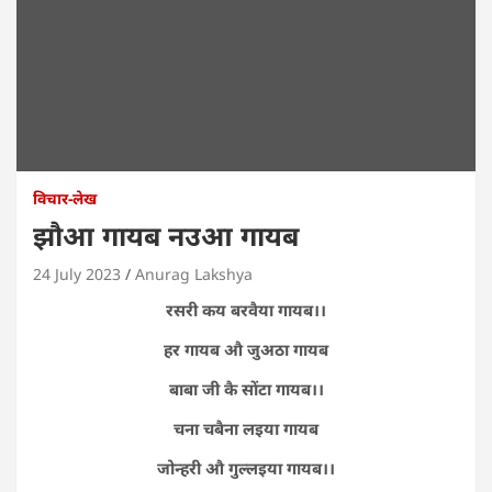
विचार-लेख
झौआ गायब नउआ गायब
24 July 2023
Anurag Lakshya
रसरी कय बरवैया गायब।।
हर गायब औ जुअठा गायब
बाबा जी कै सोंटा गायब।।
चना चबैना लइया गायब
जोन्हरी औ गुल्लइया गायब।।