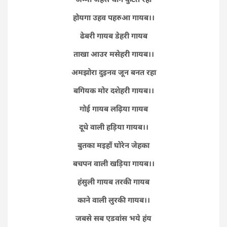
होयगा उहव पहरुआ गायब।।
ढेबरी गायब डेहरी गायब
ताखा आउर मसेहरी गायब।।
अमझोरा दुइनव जून बनत रहा
बगियक मोर दशेहरी गायब।।
गोई गायब लढ़िया गायब
दूधे वाली हड़िया गायब।।
बुतका मइहाॅं घोरेन जेहका
बचपन वाली खड़िया गायब।।
हंसुली गायब तरकी गायब
काने वाली लुरकी गायब।।
जबसे सब एडवांस भये हंय