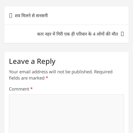
at
c
itt
k
ai
ar
s
e
er
e
l
e
Post
शव मिलने से सनसनी
A
b
dI
navigation
p
o
n
कार नहर में गिरी एक ही परिवार के 4 लोगों की मौत
p
o
k
Leave a Reply
Your email address will not be published.
Required
fields are marked
*
Comment
*