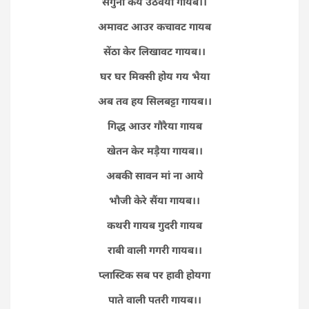
सगुनी कय उठवैया गायब।।
अमावट आउर कचावट गायब
सेंठा केर लिखावट गायब।।
घर घर मिक्सी होय गय भैया
अब तव हय सिलबट्टा गायब।।
गिद्ध आउर गौरैया गायब
खेतन केर मड़ैया गायब।।
अबकी सावन मां ना आये
भौजी केरे सैंया गायब।।
कथरी गायब गुदरी गायब
राबी वाली गगरी गायब।।
प्लास्टिक सब पर हावी होयगा
पाते वाली पतरी गायब।।