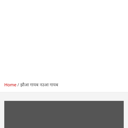
Home
झौआ गायब नउआ गायब