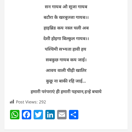
सन गायब औ सूजा गायब
बटौरा कै खरबुज्जा गायब।।
हाइब्रिड कय नस्ल चली अब
देशी होइगा बिल्कुल गायब।।
पश्चिमी सभ्यता हावी हय
सबकुछ गायब कय जाई।
आवय वाली पीढ़ी खातिर
कुछू ना बाकी रहि जाई…
हमारी परंपराएं ही हमारी पहचान,इन्हे बचाये
Post Views:
292
W
F
T
Li
E
S
h
a
w
n
m
h