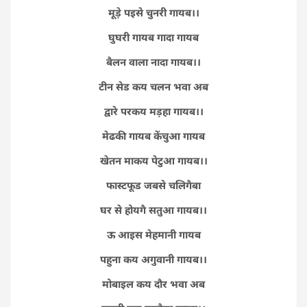
मूड़े पइसे चुनरी गायब।।
घुघरी गायब गादा गायब
बैलन वाला नादा गायब।।
टीन सेड कय चलन भवा अब
द्वारे परकय मड़हा गायब।।
मेढकी गायब केंचुआ गायब
खेतन माकय पेटुआ गायब।।
फास्टफूड जबसे चलिगैबा
घर से होयगै सतुआ गायब।।
ऊ आइस मेहमानी गायब
पहुना कय अगुवानी गायब।।
मोबाइल कय दौर भवा अब