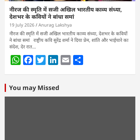
नीरज की स्मृति में सजी अखिल भारतीय काव्य संध्या,
देशभर के कवियों ने बांधा समां
19 July 2026
Anurag Lakshya
नीरज की स्मृति में सजी अखिल भारतीय काव्य संध्या, देशभर के कवियों
ने बांधा समां राष्ट्रीय कवि सुरेंद्र शर्मा ने दिया प्रेम, शांति और भाईचारे का
संदेश, देर रात…
W
F
T
Li
E
S
h
a
w
n
m
h
at
c
itt
k
ai
ar
s
e
er
e
l
e
You may Missed
A
b
dI
p
o
n
p
o
k