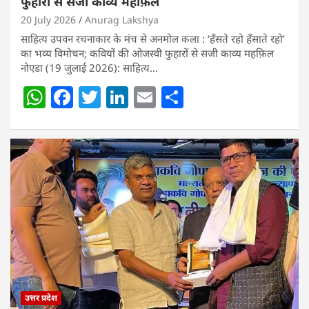
फुहारों से सजी काव्य महफ़िल
20 July 2026
Anurag Lakshya
साहित्य उपवन रचनाकार के मंच से अनमोल कला : ‘हॅंसते रहो हॅंसाते रहो’
का भव्य विमोचन; कवियों की ओजस्वी फुहारों से सजी काव्य महफ़िल
नोएडा (19 जुलाई 2026): साहित्य…
W
F
T
Li
E
S
h
a
w
n
m
h
at
c
itt
k
ai
ar
s
e
er
e
l
e
A
b
dI
p
o
n
p
o
k
उत्तर प्रदेश