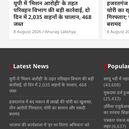
यूपी में ‘मिशन आरोही’ के तहत
हजरतगंज म
परिवहन विभाग की बड़ी कार्रवाई, दो
चोरी का 
दिन में 2,035 वाहनों के चालान, 468
गिरफ्तार
जब्त
बरामद
8 August 2026
Anurag Lakshya
8 August 2
Latest News
Popular
यूपी में ‘मिशन आरोही’ के तहत परिवहन विभाग की बड़ी
सरयू नदी में नहा
कार्रवाई, दो दिन में 2,035 वाहनों के चालान, 468
(43,608)
जब्त
मुकदमा दर्ज हुआ 
(25,433)
हजरतगंज में बंद मकान से लाखों की चोरी का खुलासा,
उर्मिला एजुकेश
तीन आरोपी गिरफ्तार; चोरी का सामान और नकदी
का परचमः शिक्ष
बरामद
पत्रकार पंकज सो
भाजपा की कार्यशाला में ‘हर घर तिरंगा अभियान’ को
लहर
(6,637)