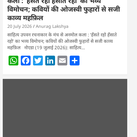
कला : ‘हॅंसते रहो हॅंसाते रहो’ का भव्य
विमोचन; कवियों की ओजस्वी फुहारों से सजी
काव्य महफ़िल
20 July 2026
Anurag Lakshya
साहित्य उपवन रचनाकार के मंच से अनमोल कला : ‘हॅंसते रहो हॅंसाते
रहो’ का भव्य विमोचन; कवियों की ओजस्वी फुहारों से सजी काव्य
महफ़िल नोएडा (19 जुलाई 2026): साहित्य…
W
F
T
Li
E
S
h
a
w
n
m
h
at
c
itt
k
ai
ar
s
e
er
e
l
e
A
b
dI
p
o
n
p
o
k