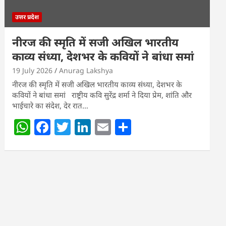
उत्तर प्रदेश
नीरज की स्मृति में सजी अखिल भारतीय
काव्य संध्या, देशभर के कवियों ने बांधा समां
19 July 2026
Anurag Lakshya
नीरज की स्मृति में सजी अखिल भारतीय काव्य संध्या, देशभर के
कवियों ने बांधा समां राष्ट्रीय कवि सुरेंद्र शर्मा ने दिया प्रेम, शांति और
भाईचारे का संदेश, देर रात…
W
F
T
Li
E
S
h
a
w
n
m
h
at
c
itt
k
ai
ar
s
e
er
e
l
e
A
b
dI
p
o
n
p
o