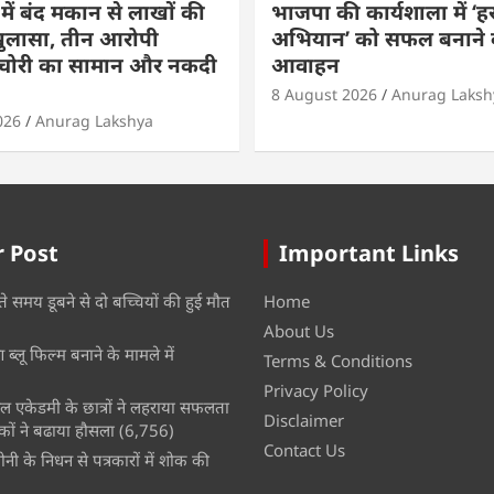
ें बंद मकान से लाखों की
भाजपा की कार्यशाला में ‘हर
खुलासा, तीन आरोपी
अभियान’ को सफल बनाने 
; चोरी का सामान और नकदी
आवाहन
8 August 2026
Anurag Laksh
026
Anurag Lakshya
 Post
Important Links
ते समय डूबने से दो बच्चियों की हुई मौत
Home
About Us
ब्लू फिल्म बनाने के मामले में
Terms & Conditions
Privacy Policy
नल एकेडमी के छात्रों ने लहराया सफलता
Disclaimer
कों ने बढाया हौसला
(6,756)
Contact Us
नी के निधन से पत्रकारों में शोक की