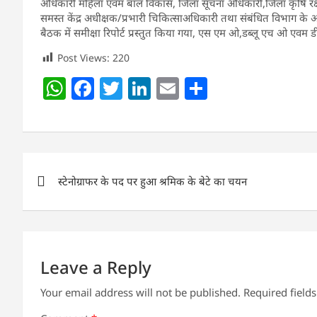
अधिकारी महिला एवम बाल विकास, जिला सूचना अधिकारी,जिला कृषि रक्ष
समस्त केंद्र अधीक्षक/प्रभारी चिकित्साअधिकारी तथा संबंधित विभाग के अ
बैठक में समीक्षा रिपोर्ट प्रस्तुत किया गया, एस एम ओ,डब्लू एच ओ एवम डी
Post Views:
220
W
F
T
Li
E
S
h
a
w
n
m
h
at
c
itt
k
ai
ar
s
e
er
e
l
e
Post
A
b
dI
स्टेनोग्राफर के पद पर हुआ श्रमिक के बेटे का चयन
navigation
p
o
n
p
o
k
Leave a Reply
Your email address will not be published.
Required field