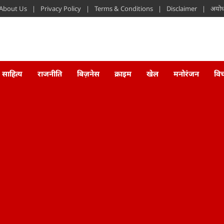
About Us
Privacy Policy
Terms & Conditions
Disclaimer
अयोध्
साहित्य
राजनीति
बिज़नेस
क्राइम
खेल
मनोरंजन
वि