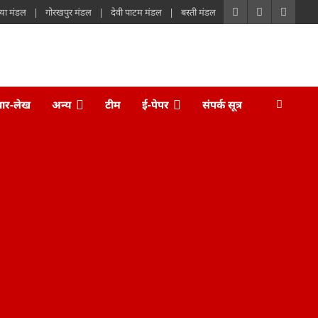
या मंडल
गोरखपुर मंडल
देवी पाटम मंडल
बस्ती मंडल
चार-लेख
अन्य
टीम
ई-पेपर
संपर्क सूत्र