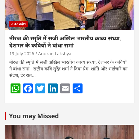
k
उत्तर प्रदेश
नीरज की स्मृति में सजी अखिल भारतीय काव्य संध्या,
देशभर के कवियों ने बांधा समां
19 July 2026
Anurag Lakshya
नीरज की स्मृति में सजी अखिल भारतीय काव्य संध्या, देशभर के कवियों
ने बांधा समां राष्ट्रीय कवि सुरेंद्र शर्मा ने दिया प्रेम, शांति और भाईचारे का
संदेश, देर रात…
W
F
T
Li
E
S
h
a
w
n
m
h
at
c
itt
k
ai
ar
s
e
er
e
l
e
You may Missed
A
b
dI
p
o
n