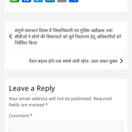
h
a
w
n
m
h
at
c
itt
k
ai
ar
s
e
er
e
l
e
Post
संपूर्ण समाधान दिवस में जिलाधिकारी एवं पुलिस अधीक्षक तथा
A
b
dI
navigation
सीडीओ ने लोगों की शिकायतों को सुनें निस्तारण हेतु अधिकारियों को
p
o
n
निर्देशित किया
p
o
k
पेंशन बहाल होने तक संघर्ष जारी रहेगा- उदय शंकर शुक्ल
Leave a Reply
Your email address will not be published.
Required
fields are marked
*
Comment
*