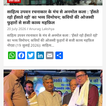
उत्तर प्रदेश
साहित्य उपवन रचनाकार के मंच से अनमोल कला : ‘हॅंसते
रहो हॅंसाते रहो’ का भव्य विमोचन; कवियों की ओजस्वी
फुहारों से सजी काव्य महफ़िल
20 July 2026
Anurag Lakshya
साहित्य उपवन रचनाकार के मंच से अनमोल कला : ‘हॅंसते रहो हॅंसाते रहो’
का भव्य विमोचन; कवियों की ओजस्वी फुहारों से सजी काव्य महफ़िल
नोएडा (19 जुलाई 2026): साहित्य…
W
F
T
Li
E
S
h
a
w
n
m
h
at
c
itt
k
ai
ar
s
e
er
e
l
e
A
b
dI
p
o
n
p
o