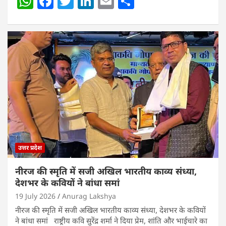
W
F
T
Li
E
S
h
a
w
n
m
h
at
c
itt
k
ai
ar
s
e
er
e
l
e
A
b
dI
p
o
n
p
o
k
उत्तर प्रदेश
नीरज की स्मृति में सजी अखिल भारतीय काव्य संध्या,
देशभर के कवियों ने बांधा समां
19 July 2026
Anurag Lakshya
नीरज की स्मृति में सजी अखिल भारतीय काव्य संध्या, देशभर के कवियों
ने बांधा समां राष्ट्रीय कवि सुरेंद्र शर्मा ने दिया प्रेम, शांति और भाईचारे का