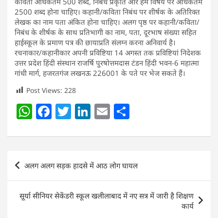
कविता अधिकतम 500 शब्द, निबध प्रकृति और हम विषय पर अधिकतम
2500 शब्द होना चाहिए। कहानी/कविता निबंध पर शीर्षक के अतिरिक्त
लेखक का नाम पता अंकित होना चाहिए। अलग पृष्ठ पर कहानी/कविता/
निबंध के शीर्षक के साथ प्रतिभागी का नाम, पता, दूरभाष संख्या सहित
हाईस्कूल के प्रमाण पत्र की छायाप्रति संलग्न करना अनिवार्य है।
रचनाकार/कहानीकार अपनी प्रविष्टिया 14 अगस्त तक प्रविष्टियां निदेशक
उत्तर प्रदेश हिंदी संस्थान राजर्षि पुरषोत्तमदास टंडन हिंदी भवन-6 महात्मा
गांधी मार्ग, हजरतगंज लखनऊ 226001 के पते पर भेज सकते हैं।
Post Views:
228
W
F
T
Li
E
S
h
a
w
n
m
h
at
c
itt
k
ai
ar
s
e
er
e
l
e
Post
अलग अलग सड़क हादसे में आठ लोग घायल
A
b
dI
navigation
p
o
n
सूर्या सीनियर सेकेंडरी स्कूल खलीलाबाद में नए सत्र में जारी है शिक्षण
p
o
कार्य