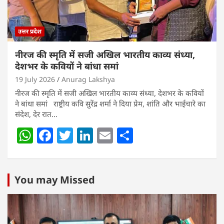
उत्तर प्रदेश
नीरज की स्मृति में सजी अखिल भारतीय काव्य संध्या,
देशभर के कवियों ने बांधा समां
19 July 2026
Anurag Lakshya
नीरज की स्मृति में सजी अखिल भारतीय काव्य संध्या, देशभर के कवियों
ने बांधा समां राष्ट्रीय कवि सुरेंद्र शर्मा ने दिया प्रेम, शांति और भाईचारे का
संदेश, देर रात…
W
F
T
Li
E
S
h
a
w
n
m
h
at
c
itt
k
ai
ar
s
e
er
e
l
e
You may Missed
A
b
dI
p
o
n