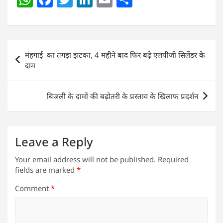
h
a
w
n
m
h
at
c
itt
k
ai
ar
s
e
er
e
l
e
Post
मंहगाई का तगड़ा झटका, 4 महीने बाद फिर बढ़े एलपीजी सिलेंडर के
A
b
dI
navigation
दाम
p
o
n
p
o
बिजली के दामों की बढ़ोतरी के प्रस्ताव के खिलाफ प्रदर्शन
k
Leave a Reply
Your email address will not be published.
Required
fields are marked
*
Comment
*