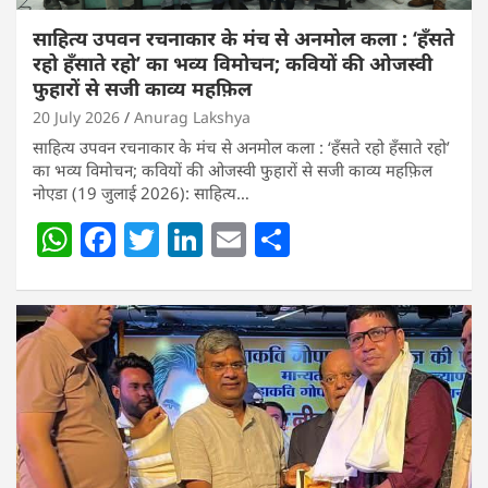
साहित्य उपवन रचनाकार के मंच से अनमोल कला : ‘हॅंसते
रहो हॅंसाते रहो’ का भव्य विमोचन; कवियों की ओजस्वी
फुहारों से सजी काव्य महफ़िल
20 July 2026
Anurag Lakshya
साहित्य उपवन रचनाकार के मंच से अनमोल कला : ‘हॅंसते रहो हॅंसाते रहो’
का भव्य विमोचन; कवियों की ओजस्वी फुहारों से सजी काव्य महफ़िल
नोएडा (19 जुलाई 2026): साहित्य…
W
F
T
Li
E
S
h
a
w
n
m
h
at
c
itt
k
ai
ar
s
e
er
e
l
e
A
b
dI
p
o
n
p
o
k