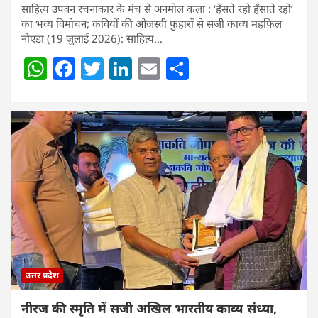
साहित्य उपवन रचनाकार के मंच से अनमोल कला : ‘हॅंसते रहो हॅंसाते रहो’
का भव्य विमोचन; कवियों की ओजस्वी फुहारों से सजी काव्य महफ़िल
नोएडा (19 जुलाई 2026): साहित्य…
W
F
T
Li
E
S
h
a
w
n
m
h
at
c
itt
k
ai
ar
s
e
er
e
l
e
A
b
dI
p
o
n
p
o
k
उत्तर प्रदेश
नीरज की स्मृति में सजी अखिल भारतीय काव्य संध्या,