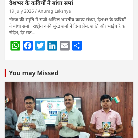
देशभर के कवियों ने बांधा समां
19 July 2026
Anurag Lakshya
नीरज की स्मृति में सजी अखिल भारतीय काव्य संध्या, देशभर के कवियों
ने बांधा समां राष्ट्रीय कवि सुरेंद्र शर्मा ने दिया प्रेम, शांति और भाईचारे का
संदेश, देर रात…
W
F
T
Li
E
S
h
a
w
n
m
h
at
c
itt
k
ai
ar
s
e
er
e
l
e
You may Missed
A
b
dI
p
o
n
p
o
k