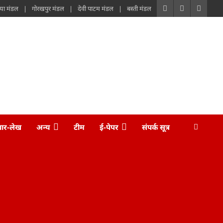
या मंडल
गोरखपुर मंडल
देवी पाटम मंडल
बस्ती मंडल
चार-लेख
अन्य
टीम
ई-पेपर
संपर्क सूत्र