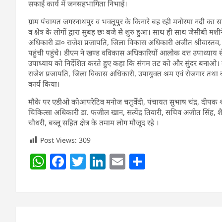
सफाई कार्य में जनसहभागिता निभाई।
ग्राम पंचायत जगरनाथपुर व भक्तूपुर के किनारे बह रही मनोरमा नदी का सफा
व क्षेत्र के लोगों द्वारा सुबह छः बजे से शुरु हुआ। साथ ही साथ जेसीबी मश
अधिकारी डा० राजेश प्रजापति, जिला विकास अधिकारी अजीत श्रीवास्तव,
पहुंची पहुंचे। डीएम ने खण्ड वविकास अधिकारियों आलोक दत्त उपाध्याय
उपाध्याय को निर्देशित करते हुए कहा कि संगम तट को और सुंदर बनाओ।
राजेश प्रजापति, जिला विकास अधिकारी, उपायुक्त श्रम एवं रोजगार तथा
कार्य किया।
मौके पर एडीओ कोआपरेटिव मनोज चतुर्वेदी, पंचायत सुभाष चंद्र, दीपक श्र
चिकित्सा अधिकारी डा. फजील खान, सत्येंद्र तिवारी, सचिव अजीत सिंह, शै
चौधरी, बब्लू सहित क्षेत्र के तमाम लोग मौजूद रहे ।
Post Views:
309
W
F
T
Li
E
S
h
a
w
n
m
h
at
c
itt
k
ai
ar
s
e
er
e
l
e
Post