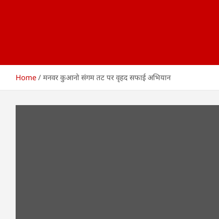
Home
मनवर कुआनो संगम तट पर वृहद सफाई अभियान