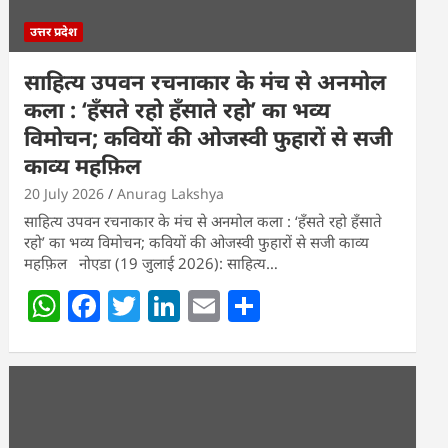
उत्तर प्रदेश
साहित्य उपवन रचनाकार के मंच से अनमोल
कला : ‘हॅंसते रहो हॅंसाते रहो’ का भव्य
विमोचन; कवियों की ओजस्वी फुहारों से सजी
काव्य महफ़िल
20 July 2026
Anurag Lakshya
साहित्य उपवन रचनाकार के मंच से अनमोल कला : ‘हॅंसते रहो हॅंसाते
रहो’ का भव्य विमोचन; कवियों की ओजस्वी फुहारों से सजी काव्य
महफ़िल नोएडा (19 जुलाई 2026): साहित्य…
W
F
T
Li
E
S
h
a
w
n
m
h
at
c
itt
k
ai
ar
s
e
er
e
l
e
A
b
dI