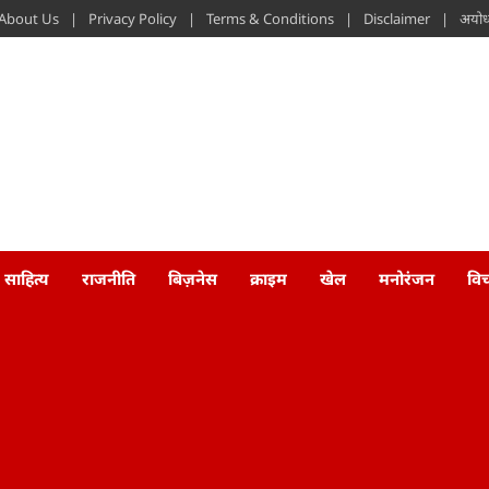
About Us
Privacy Policy
Terms & Conditions
Disclaimer
अयोध्
साहित्य
राजनीति
बिज़नेस
क्राइम
खेल
मनोरंजन
वि