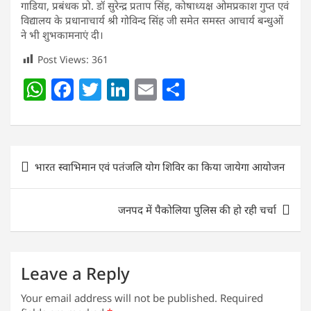
गाडिया, प्रबंधक प्रो. डॉ सुरेन्द्र प्रताप सिंह, कोषाध्यक्ष ओमप्रकाश गुप्त एवं
विद्यालय के प्रधानाचार्य श्री गोविन्द सिंह जी समेत समस्त आचार्य बन्धुओं
ने भी शुभकामनाएं दी।
Post Views:
361
W
F
T
Li
E
S
h
a
w
n
m
h
at
c
itt
k
ai
ar
s
e
er
e
l
e
Post
भारत स्वाभिमान एवं पतंजलि योग शिविर का किया जायेगा आयोजन
A
b
dI
navigation
p
o
n
जनपद में पैकोलिया पुलिस की हो रही चर्चा
p
o
k
Leave a Reply
Your email address will not be published.
Required