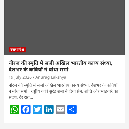
A
b
dI
p
o
n
p
o
k
उत्तर प्रदेश
नीरज की स्मृति में सजी अखिल भारतीय काव्य संध्या,
देशभर के कवियों ने बांधा समां
19 July 2026
Anurag Lakshya
नीरज की स्मृति में सजी अखिल भारतीय काव्य संध्या, देशभर के कवियों
ने बांधा समां राष्ट्रीय कवि सुरेंद्र शर्मा ने दिया प्रेम, शांति और भाईचारे का
संदेश, देर रात…
W
F
T
Li
E
S
h
a
w
n
m
h
at
c
itt
k
ai
ar