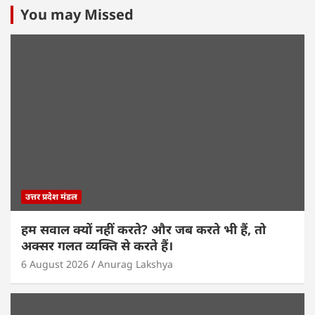
s
e
er
e
l
e
You may Missed
A
b
dI
p
o
n
p
o
k
उत्तर प्रदेश मंडल
हम सवाल क्यों नहीं करते? और जब करते भी हैं, तो
अक्सर गलत व्यक्ति से करते हैं।
6 August 2026
Anurag Lakshya