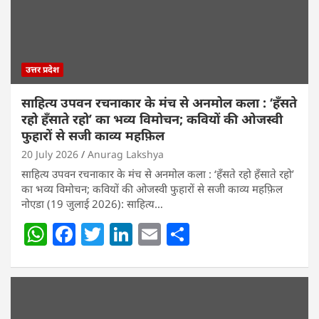
उत्तर प्रदेश
साहित्य उपवन रचनाकार के मंच से अनमोल कला : ‘हॅंसते
रहो हॅंसाते रहो’ का भव्य विमोचन; कवियों की ओजस्वी
फुहारों से सजी काव्य महफ़िल
20 July 2026
Anurag Lakshya
साहित्य उपवन रचनाकार के मंच से अनमोल कला : ‘हॅंसते रहो हॅंसाते रहो’
का भव्य विमोचन; कवियों की ओजस्वी फुहारों से सजी काव्य महफ़िल
नोएडा (19 जुलाई 2026): साहित्य…
W
F
T
Li
E
S
h
a
w
n
m
h
at
c
itt
k
ai
ar
s
e
er
e
l
e