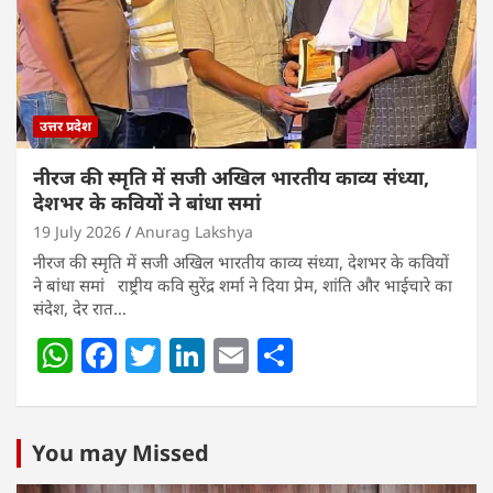
p
o
k
उत्तर प्रदेश
नीरज की स्मृति में सजी अखिल भारतीय काव्य संध्या,
देशभर के कवियों ने बांधा समां
19 July 2026
Anurag Lakshya
नीरज की स्मृति में सजी अखिल भारतीय काव्य संध्या, देशभर के कवियों
ने बांधा समां राष्ट्रीय कवि सुरेंद्र शर्मा ने दिया प्रेम, शांति और भाईचारे का
संदेश, देर रात…
W
F
T
Li
E
S
h
a
w
n
m
h
at
c
itt
k
ai
ar
s
e
er
e
l
e
You may Missed