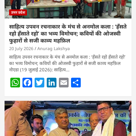
उत्तर प्रदेश
साहित्य उपवन रचनाकार के मंच से अनमोल कला : ‘हॅंसते
रहो हॅंसाते रहो’ का भव्य विमोचन; कवियों की ओजस्वी
फुहारों से सजी काव्य महफ़िल
20 July 2026
Anurag Lakshya
साहित्य उपवन रचनाकार के मंच से अनमोल कला : ‘हॅंसते रहो हॅंसाते रहो’
का भव्य विमोचन; कवियों की ओजस्वी फुहारों से सजी काव्य महफ़िल
नोएडा (19 जुलाई 2026): साहित्य…
W
F
T
Li
E
S
h
a
w
n
m
h
at
c
itt
k
ai
ar
s
e
er
e
l
e
A
b
dI
p
o
n