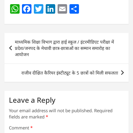
W
F
T
Li
E
S
h
a
w
n
m
h
at
c
itt
k
ai
ar
s
e
er
e
l
e
Post
माध्यमिक शिक्षा विभाग द्वारा हाई स्कूल / इंटरमीडिएट परीक्षा में
A
b
dI
navigation
प्रदेश/जनपद के मेधावी छात्र-छात्राओं का सम्मान समारोह का
p
o
n
आयोजन
p
o
k
राजीव दीक्षित कैरियर इंस्टीट्यूट के 5 छात्रों को मिली सफलता
Leave a Reply
Your email address will not be published.
Required
fields are marked
*
Comment
*