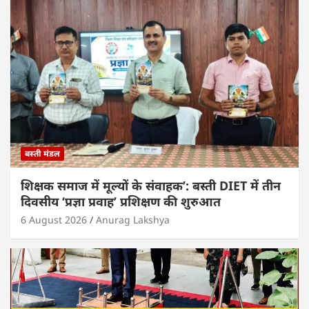
A
b
dI
p
o
n
p
o
k
बस्ती मंडल
शिक्षक समाज में मूल्यों के संवाहक’: बस्ती DIET में तीन
दिवसीय ‘प्रज्ञा प्रवाह’ प्रशिक्षण की शुरुआत
6 August 2026
Anurag Lakshya