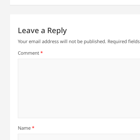
p
o
n
p
o
k
Leave a Reply
Your email address will not be published.
Required field
Comment
*
Name
*