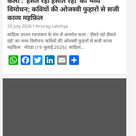
कला : ‘हॅंसते रहो हॅंसाते रहो’ का भव्य
विमोचन; कवियों की ओजस्वी फुहारों से सजी
काव्य महफ़िल
20 July 2026
Anurag Lakshya
साहित्य उपवन रचनाकार के मंच से अनमोल कला : ‘हॅंसते रहो हॅंसाते
रहो’ का भव्य विमोचन; कवियों की ओजस्वी फुहारों से सजी काव्य
महफ़िल नोएडा (19 जुलाई 2026): साहित्य…
W
F
T
Li
E
S
h
a
w
n
m
h
at
c
itt
k
ai
ar
s
e
er
e
l
e
A
b
dI
p
o
n
p
o
k