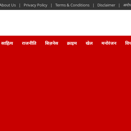
About Us
Privacy Policy
Terms & Conditions
Disclaimer
अयोध्
साहित्य
राजनीति
बिज़नेस
क्राइम
खेल
मनोरंजन
वि