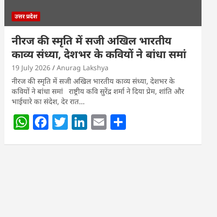
उत्तर प्रदेश
नीरज की स्मृति में सजी अखिल भारतीय
काव्य संध्या, देशभर के कवियों ने बांधा समां
19 July 2026
Anurag Lakshya
नीरज की स्मृति में सजी अखिल भारतीय काव्य संध्या, देशभर के
कवियों ने बांधा समां राष्ट्रीय कवि सुरेंद्र शर्मा ने दिया प्रेम, शांति और
भाईचारे का संदेश, देर रात…
W
F
T
Li
E
S
h
a
w
n
m
h
at
c
itt
k
ai
ar
s
e
er
e
l
e
A
b
dI
p
o
n
p
o