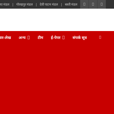
या मंडल
गोरखपुर मंडल
देवी पाटम मंडल
बस्ती मंडल
चार-लेख
अन्य
टीम
ई-पेपर
संपर्क सूत्र