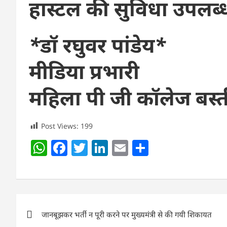
हास्टल की सुविधा उपलब्ध
*डॉ रघुवर पांडेय*
मीडिया प्रभारी
महिला पी जी कॉलेज बस्त
Post Views:
199
W
F
T
Li
E
S
h
a
w
n
m
h
at
c
itt
k
ai
ar
s
e
er
e
l
e
Post
A
b
dI
जानबूझकर भर्ती न पूरी करने पर मुख्यमंत्री से की गयी शिकायत
navigation