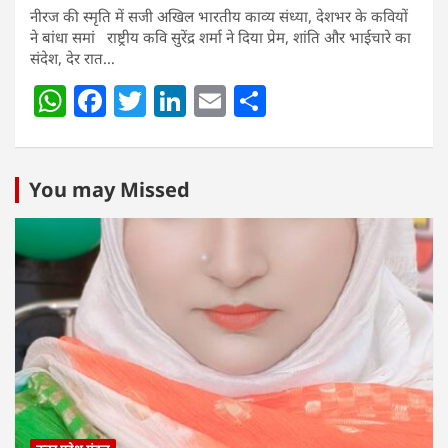
नीरज की स्मृति में सजी अखिल भारतीय काव्य संध्या, देशभर के कवियों
ने बांधा समां राष्ट्रीय कवि सुरेंद्र शर्मा ने दिया प्रेम, शांति और भाईचारे का
संदेश, देर रात…
W
F
T
Li
E
S
h
a
w
n
m
h
at
c
itt
k
ai
ar
s
e
er
e
l
e
You may Missed
A
b
dI
p
o
n
p
o
k