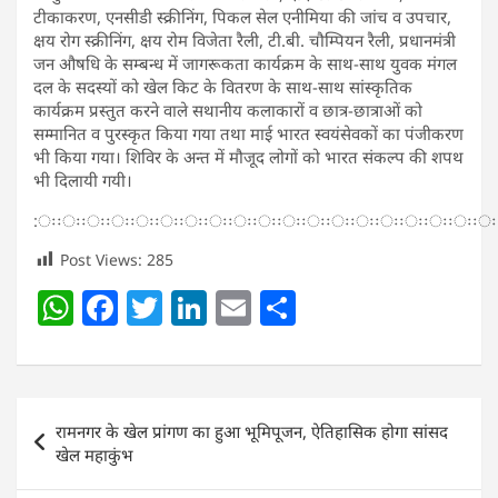
टीकाकरण, एनसीडी स्क्रीनिंग, पिकल सेल एनीमिया की जांच व उपचार,
क्षय रोग स्क्रीनिंग, क्षय रोम विजेता रैली, टी.बी. चौम्पियन रैली, प्रधानमंत्री
जन औषधि के सम्बन्ध में जागरूकता कार्यक्रम के साथ-साथ युवक मंगल
दल के सदस्यों को खेल किट के वितरण के साथ-साथ सांस्कृतिक
कार्यक्रम प्रस्तुत करने वाले सथानीय कलाकारों व छात्र-छात्राओं को
सम्मानित व पुरस्कृत किया गया तथा माई भारत स्वयंसेवकों का पंजीकरण
भी किया गया। शिविर के अन्त में मौजूद लोगों को भारत संकल्प की शपथ
भी दिलायी गयी।
:ःःःःःःःःःःःःःःःःःःःःःःःःःःःःःःःःःःःःः
Post Views:
285
W
F
T
Li
E
S
h
a
w
n
m
h
at
c
itt
k
ai
ar
s
e
er
e
l
e
Post
रामनगर के खेल प्रांगण का हुआ भूमिपूजन, ऐतिहासिक होगा सांसद
A
b
dI
navigation
खेल महाकुंभ
p
o
n