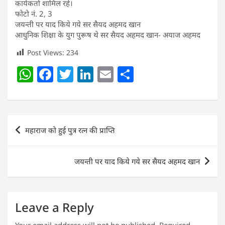
कार्यकर्ता शामिल रहे।
फोटो नं. 2, 3
जयन्ती पर याद किये गये सर सैयद अहमद खान
आधुनिक शिक्षा के युग पुरूष थे सर सैयद अहमद खान- अयाज अहमद
Post Views:
234
W
F
T
Li
E
S
h
a
w
n
m
h
at
c
itt
k
ai
ar
s
e
er
e
l
e
Post
महाराज को हुई पुत्र रत्न की प्राप्ति
A
b
dI
navigation
p
o
n
जयन्ती पर याद किये गये सर सैयद अहमद खान
p
o
k
Leave a Reply