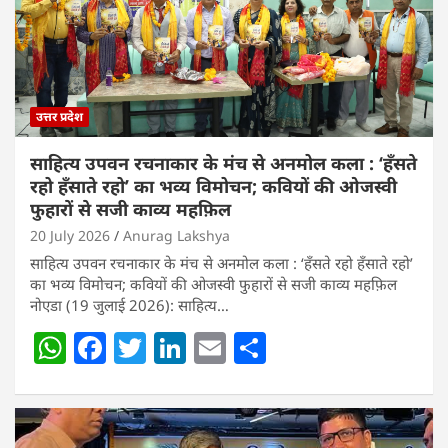
उत्तर प्रदेश
साहित्य उपवन रचनाकार के मंच से अनमोल कला : ‘हॅंसते
रहो हॅंसाते रहो’ का भव्य विमोचन; कवियों की ओजस्वी
फुहारों से सजी काव्य महफ़िल
20 July 2026
Anurag Lakshya
साहित्य उपवन रचनाकार के मंच से अनमोल कला : ‘हॅंसते रहो हॅंसाते रहो’
का भव्य विमोचन; कवियों की ओजस्वी फुहारों से सजी काव्य महफ़िल
नोएडा (19 जुलाई 2026): साहित्य…
W
F
T
Li
E
S
h
a
w
n
m
h
at
c
itt
k
ai
ar
s
e
er
e
l
e