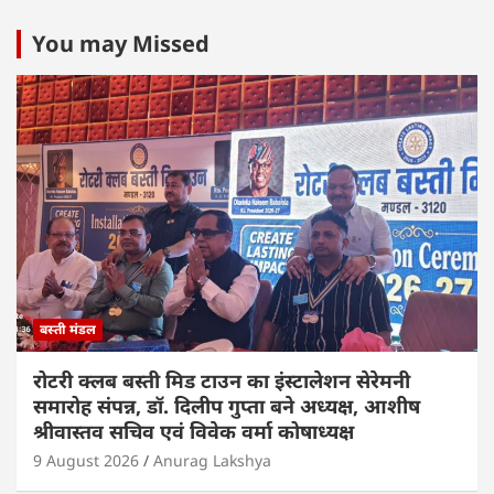
at
c
itt
k
ai
ar
s
e
er
e
l
e
You may Missed
A
b
dI
p
o
n
p
o
k
बस्ती मंडल
रोटरी क्लब बस्ती मिड टाउन का इंस्टालेशन सेरेमनी
समारोह संपन्न, डॉ. दिलीप गुप्ता बने अध्यक्ष, आशीष
श्रीवास्तव सचिव एवं विवेक वर्मा कोषाध्यक्ष
9 August 2026
Anurag Lakshya