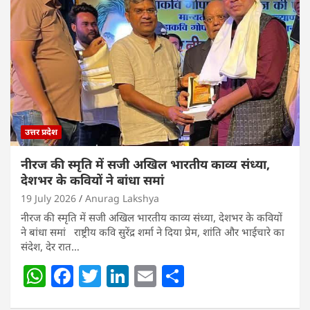
A
b
dI
p
o
n
p
o
k
उत्तर प्रदेश
नीरज की स्मृति में सजी अखिल भारतीय काव्य संध्या,
देशभर के कवियों ने बांधा समां
19 July 2026
Anurag Lakshya
नीरज की स्मृति में सजी अखिल भारतीय काव्य संध्या, देशभर के कवियों
ने बांधा समां राष्ट्रीय कवि सुरेंद्र शर्मा ने दिया प्रेम, शांति और भाईचारे का
संदेश, देर रात…
W
F
T
Li
E
S
h
a
w
n
m
h