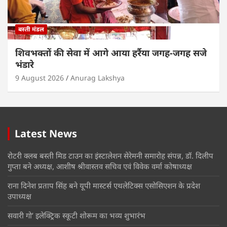
बस्ती मंडल
शिवभक्तों की सेवा में आगे आया हर्रैया जगह-जगह सजे
भंडारे
9 August 2026
Anurag Lakshya
Latest News
रोटरी क्लब बस्ती मिड टाउन का इंस्टालेशन सेरेमनी समारोह संपन्न, डॉ. दिलीप
गुप्ता बने अध्यक्ष, आशीष श्रीवास्तव सचिव एवं विवेक वर्मा कोषाध्यक्ष
राना दिनेश प्रताप सिंह बने यूपी मास्टर्स एथलेटिक्स एसोसिएशन के प्रदेश
उपाध्यक्ष
सवारी गो’ इलेक्ट्रिक स्कूटी शोरूम का भव्य शुभारंभ