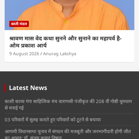
बस्ती मंडल
श्रावण मास वेद कथा सुनने और सुनाने का महापर्व है-
ओम प्रकाश आर्य
9 August 2026
Anurag Lakshya
Latest News
काशी काव्य गंगा साहित्यिक मंच वाराणसी पंजीकृत की 208 वीं गोष्ठी धूमधाम
से मनाई गई
03 परिवारों में सुलह कराते हुए परिवारों को टूटने से बचाया
आगामी विधानसभा चुनाव में संगठन की मजबूती और जनभागीदारी होगी जीत
का आधार: डॉ. संजय कुमार निषाद