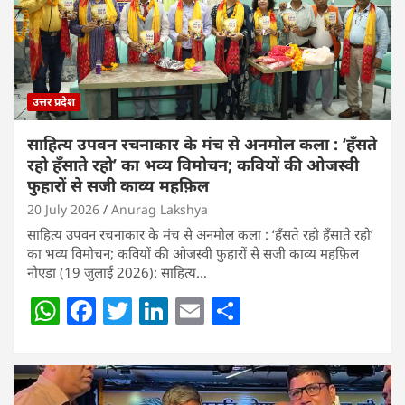
उत्तर प्रदेश
साहित्य उपवन रचनाकार के मंच से अनमोल कला : ‘हॅंसते
रहो हॅंसाते रहो’ का भव्य विमोचन; कवियों की ओजस्वी
फुहारों से सजी काव्य महफ़िल
20 July 2026
Anurag Lakshya
साहित्य उपवन रचनाकार के मंच से अनमोल कला : ‘हॅंसते रहो हॅंसाते रहो’
का भव्य विमोचन; कवियों की ओजस्वी फुहारों से सजी काव्य महफ़िल
नोएडा (19 जुलाई 2026): साहित्य…
W
F
T
Li
E
S
h
a
w
n
m
h
at
c
itt
k
ai
ar
s
e
er
e
l
e