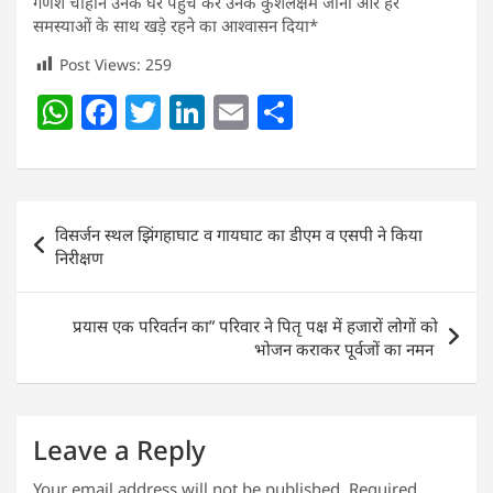
गणेश चौहान उनके घर पहुंच कर उनके कुशलक्षेम जाना और हर
समस्याओं के साथ खड़े रहने का आश्वासन दिया*
Post Views:
259
W
F
T
Li
E
S
h
a
w
n
m
h
at
c
itt
k
ai
ar
s
e
er
e
l
e
Post
विसर्जन स्थल झिंगहाघाट व गायघाट का डीएम व एसपी ने किया
A
b
dI
navigation
निरीक्षण
p
o
n
p
o
प्रयास एक परिवर्तन का” परिवार ने पितृ पक्ष में हजारों लोगों को
k
भोजन कराकर पूर्वजों का नमन
Leave a Reply
Your email address will not be published.
Required