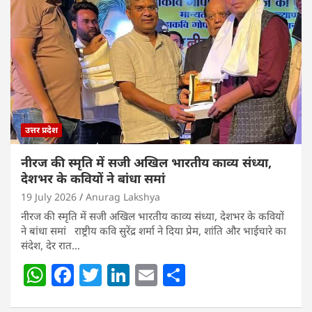
A
b
dI
p
o
n
p
o
k
उत्तर प्रदेश
नीरज की स्मृति में सजी अखिल भारतीय काव्य संध्या,
देशभर के कवियों ने बांधा समां
19 July 2026
Anurag Lakshya
नीरज की स्मृति में सजी अखिल भारतीय काव्य संध्या, देशभर के कवियों
ने बांधा समां राष्ट्रीय कवि सुरेंद्र शर्मा ने दिया प्रेम, शांति और भाईचारे का
संदेश, देर रात…
W
F
T
Li
E
S
h
a
w
n
m
h