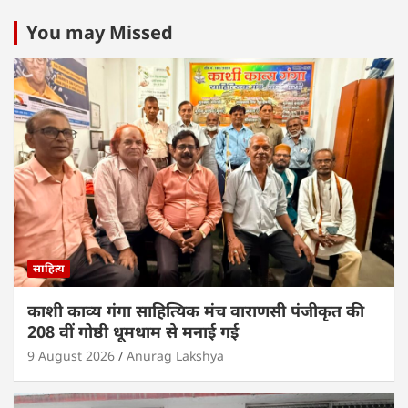
at
c
itt
k
ai
ar
s
e
er
e
l
e
You may Missed
A
b
dI
p
o
n
p
o
k
साहित्य
काशी काव्य गंगा साहित्यिक मंच वाराणसी पंजीकृत की
208 वीं गोष्ठी धूमधाम से मनाई गई
9 August 2026
Anurag Lakshya