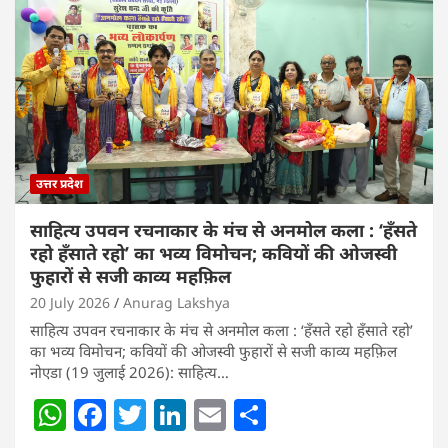
उत्तर प्रदेश
साहित्य उपवन रचनाकार के मंच से अनमोल कला : ‘हॅंसते
रहो हॅंसाते रहो’ का भव्य विमोचन; कवियों की ओजस्वी
फुहारों से सजी काव्य महफ़िल
20 July 2026
Anurag Lakshya
साहित्य उपवन रचनाकार के मंच से अनमोल कला : ‘हॅंसते रहो हॅंसाते रहो’
का भव्य विमोचन; कवियों की ओजस्वी फुहारों से सजी काव्य महफ़िल
नोएडा (19 जुलाई 2026): साहित्य…
W
F
T
Li
E
S
h
a
w
n
m
h