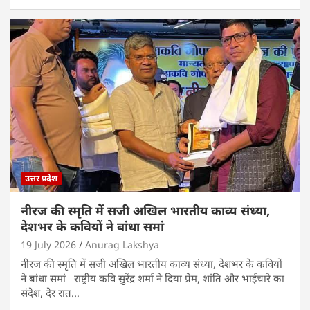
at
c
itt
k
ai
ar
s
e
er
e
l
e
A
b
dI
p
o
n
p
o
k
उत्तर प्रदेश
नीरज की स्मृति में सजी अखिल भारतीय काव्य संध्या,
देशभर के कवियों ने बांधा समां
19 July 2026
Anurag Lakshya
नीरज की स्मृति में सजी अखिल भारतीय काव्य संध्या, देशभर के कवियों
ने बांधा समां राष्ट्रीय कवि सुरेंद्र शर्मा ने दिया प्रेम, शांति और भाईचारे का
संदेश, देर रात…