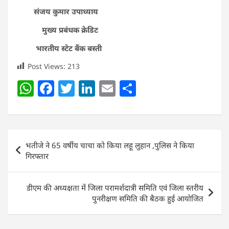
संजय कुमार उपाध्याय
मुख्य प्रबंधक क्रेडिट
भारतीय स्टेट बैंक बस्ती
Post Views:
213
W
F
T
Li
E
S
h
a
w
n
m
h
at
c
itt
k
ai
ar
s
e
er
e
l
e
Post
भतीजे ने 65 वर्षीय चाचा को किया लहू लुहान ,पुलिस ने किया
A
b
dI
navigation
गिरफ्तार
p
o
n
p
o
डीएम की अध्यक्षता में जिला परामर्शदात्री समिति एवं जिला स्तरीय
k
पुनरीक्षण समिति की बैठक हुई आयोजित