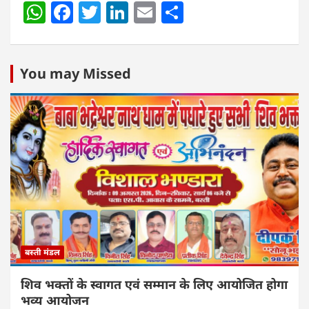
W
F
T
Li
E
S
h
a
w
n
m
h
at
c
itt
k
ai
ar
s
e
er
e
l
e
You may Missed
A
b
dI
p
o
n
p
o
k
बस्ती मंडल
शिव भक्तों के स्वागत एवं सम्मान के लिए आयोजित होगा
भव्य आयोजन