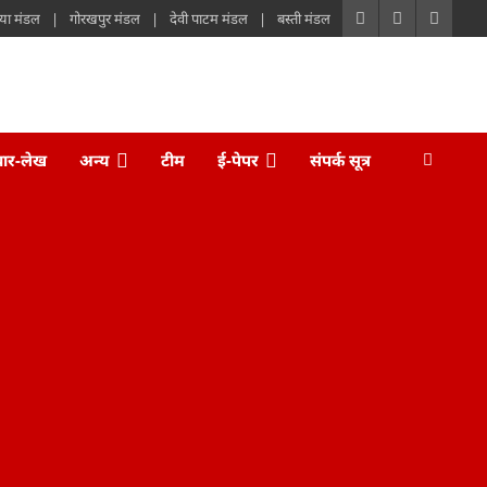
या मंडल
गोरखपुर मंडल
देवी पाटम मंडल
बस्ती मंडल
चार-लेख
अन्य
टीम
ई-पेपर
संपर्क सूत्र