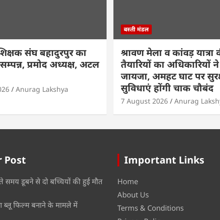
बस्ती मंडल
शिक्षक संघ बहादुरपुर का
श्रावण मेला व कांवड़ यात्रा 
्पन्न, प्रमोद अध्यक्ष, अटल
तैयारियों का अधिकारियों न
जायजा, अमहट घाट पर सुरक
सुविधाएं होंगी चाक चौबंद
026
Anurag Lakshya
7 August 2026
Anurag Laksh
 Post
Important Links
ते समय डूबने से दो बच्चियों की हुई मौत
Home
About Us
ब्लू फिल्म बनाने के मामले में
Terms & Conditions