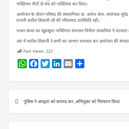
भक्तिमय गीतों से मंच को भक्तिमय कर दिया।
आयोजन के दौरान परिषद की संस्थापिका डा. अर्चना श्रेया, संयोजक सुरेंद्र 
प्रभारी सतीश शिकारी जी की गरिमामय उपस्थिति रही।
भजन संध्या का खूबसूरत भक्तिमय संचालन विनीता लावानियां ने शानदार 
अंत में सतीश शिकारी ने सभी का आभार धन्यवाद कर आयोजन की संपन्न
Post Views:
222
W
F
T
Li
E
S
h
a
w
n
m
h
at
c
itt
k
ai
ar
s
e
er
e
l
e
Post
A
b
dI
पुलिस ने अपहृता को बरामद कर ,अभियुक्त को गिरफ्तार किया
navigation
p
o
n
p
o
k