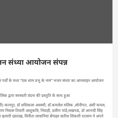
भजन संध्या आयोजन संपन्न
 पावन पर्वों के मध्य “एक शाम प्रभु के नाम” भजन संध्या का आनलाइन आयोजन
मलिक द्वारा सरस्वती वंदना की प्रस्तुति के साथ हुआ
 संकोची) कानपुर, डॉ शशिकला अवस्थी, डाॅ.कमलेश मलिक ,सोनीपत, अंशी कमल,
 ,राम निवास तिवारी आशुकवि, निवाड़ी, प्रवीण पांडे,लखनऊ, डॉ आनन्दी सिंह
ा कुमारी गुस्ताख़, विनीता लावानियां बेंगलूरु सतीश शिकारी रतलाम ने अपने