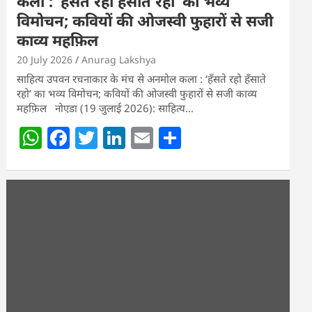
कला : ‘हॅंसते रहो हॅंसाते रहो’ का भव्य
विमोचन; कवियों की ओजस्वी फुहारों से सजी
काव्य महफ़िल
20 July 2026
Anurag Lakshya
साहित्य उपवन रचनाकार के मंच से अनमोल कला : ‘हॅंसते रहो हॅंसाते
रहो’ का भव्य विमोचन; कवियों की ओजस्वी फुहारों से सजी काव्य
महफ़िल नोएडा (19 जुलाई 2026): साहित्य…
W
F
T
Li
E
S
h
a
w
n
m
h
at
c
itt
k
ai
ar
s
e
er
e
l
e
A
b
dI
p
o
n
p
o
k