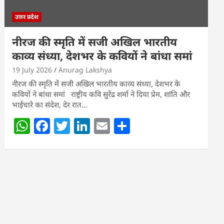
उत्तर प्रदेश
नीरज की स्मृति में सजी अखिल भारतीय
काव्य संध्या, देशभर के कवियों ने बांधा समां
19 July 2026
Anurag Lakshya
नीरज की स्मृति में सजी अखिल भारतीय काव्य संध्या, देशभर के
कवियों ने बांधा समां राष्ट्रीय कवि सुरेंद्र शर्मा ने दिया प्रेम, शांति और
भाईचारे का संदेश, देर रात…
W
F
T
Li
E
S
h
a
w
n
m
h
at
c
itt
k
ai
ar
s
e
er
e
l
e
A
b
dI
p
o
n
p
o