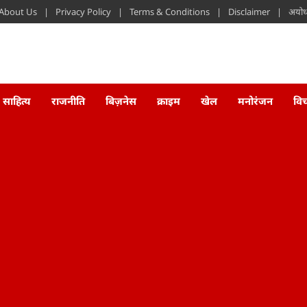
About Us
Privacy Policy
Terms & Conditions
Disclaimer
अयोध्
साहित्य
राजनीति
बिज़नेस
क्राइम
खेल
मनोरंजन
वि