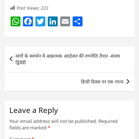
Post Views:
222
W
F
T
Li
E
S
h
a
w
n
m
h
at
c
itt
k
ai
ar
s
e
er
e
l
e
Post
मांगों के समर्थन में आक्रामक आंदोलन की रणनीति तैयार -संजय
A
b
dI
navigation
द्विवेदी
p
o
n
p
o
हिन्दी दिवस पर एक रचना
k
Leave a Reply
Your email address will not be published.
Required
fields are marked
*