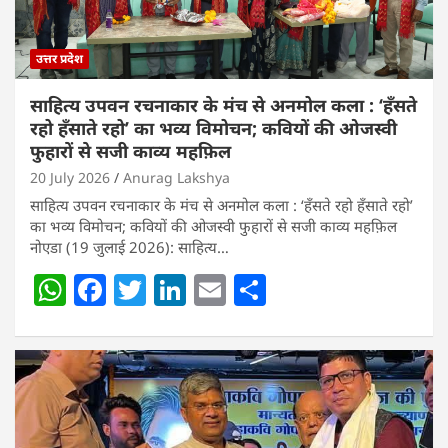
उत्तर प्रदेश
साहित्य उपवन रचनाकार के मंच से अनमोल कला : ‘हॅंसते
रहो हॅंसाते रहो’ का भव्य विमोचन; कवियों की ओजस्वी
फुहारों से सजी काव्य महफ़िल
20 July 2026
Anurag Lakshya
साहित्य उपवन रचनाकार के मंच से अनमोल कला : ‘हॅंसते रहो हॅंसाते रहो’
का भव्य विमोचन; कवियों की ओजस्वी फुहारों से सजी काव्य महफ़िल
नोएडा (19 जुलाई 2026): साहित्य…
W
F
T
Li
E
S
h
a
w
n
m
h
at
c
itt
k
ai
ar
s
e
er
e
l
e
A
b
dI