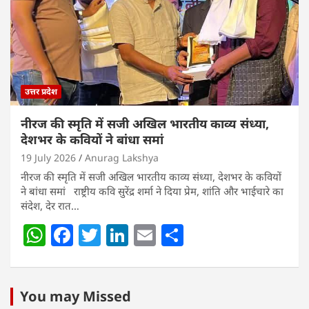
p
o
n
p
o
k
उत्तर प्रदेश
नीरज की स्मृति में सजी अखिल भारतीय काव्य संध्या,
देशभर के कवियों ने बांधा समां
19 July 2026
Anurag Lakshya
नीरज की स्मृति में सजी अखिल भारतीय काव्य संध्या, देशभर के कवियों
ने बांधा समां राष्ट्रीय कवि सुरेंद्र शर्मा ने दिया प्रेम, शांति और भाईचारे का
संदेश, देर रात…
W
F
T
Li
E
S
h
a
w
n
m
h
at
c
itt
k
ai
ar
s
e
er
e
l
e
You may Missed