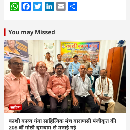
W
F
T
Li
E
S
h
a
w
n
m
h
at
c
itt
k
ai
ar
s
e
er
e
l
e
You may Missed
A
b
dI
p
o
n
p
o
k
साहित्य
काशी काव्य गंगा साहित्यिक मंच वाराणसी पंजीकृत की
208 वीं गोष्ठी धूमधाम से मनाई गई