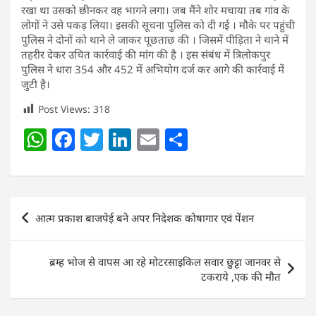
रखा था उसको छीनकर वह भागने लगा। जब मैंने शोर मचाया तब गांव के
लोगों ने उसे पकड़ लिया। इसकी सूचना पुलिस को दी गई । मौके पर पहुंची
पुलिस ने दोनों को थाने ले जाकर पूछताछ की । जिसमें पीड़िता ने थाने में
तहरीर देकर उचित कार्रवाई की मांग की है । इस संबंध में त्रिलोकपुर
पुलिस ने धारा 354 और 452 में अभियोग दर्ज कर आगे की कार्रवाई में
जुटी है।
Post Views:
318
W
F
T
Li
E
S
h
a
w
n
m
h
at
c
itt
k
ai
ar
s
e
er
e
l
e
Post
आत्म प्रकाश बाजपेई बने अपर निदेशक कोषागार एवं पेंशन
A
b
dI
navigation
p
o
n
ब्रम्ह भोज से वापस आ रहे मोटरसाइकिल सवार छुट्टा जानवर से
p
o
टकराये ,एक की मौत
k