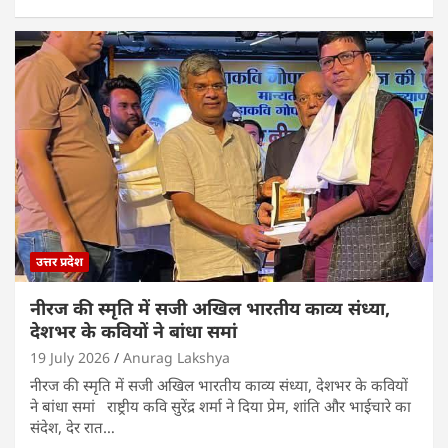
h
a
w
n
m
h
at
c
itt
k
ai
ar
s
e
er
e
l
e
A
b
dI
p
o
n
p
o
k
उत्तर प्रदेश
नीरज की स्मृति में सजी अखिल भारतीय काव्य संध्या,
देशभर के कवियों ने बांधा समां
19 July 2026
Anurag Lakshya
नीरज की स्मृति में सजी अखिल भारतीय काव्य संध्या, देशभर के कवियों
ने बांधा समां राष्ट्रीय कवि सुरेंद्र शर्मा ने दिया प्रेम, शांति और भाईचारे का
संदेश, देर रात…