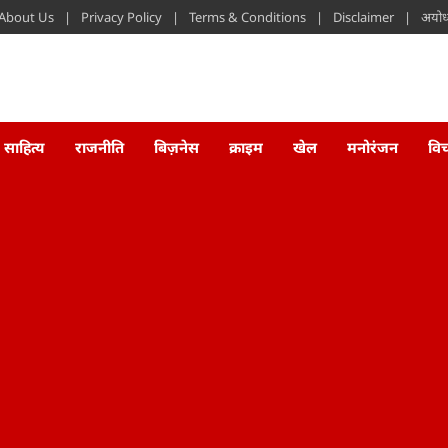
About Us
Privacy Policy
Terms & Conditions
Disclaimer
अयोध्
साहित्य
राजनीति
बिज़नेस
क्राइम
खेल
मनोरंजन
वि