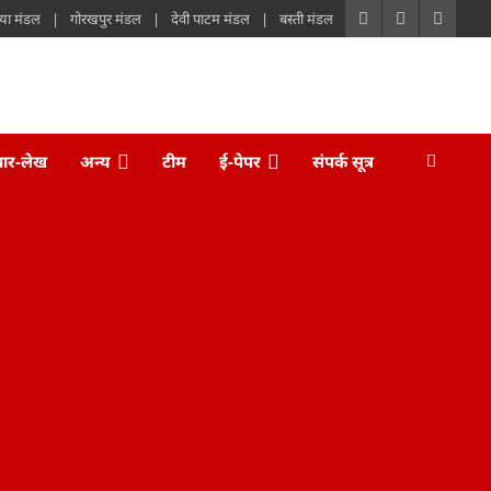
या मंडल
गोरखपुर मंडल
देवी पाटम मंडल
बस्ती मंडल
चार-लेख
अन्य
टीम
ई-पेपर
संपर्क सूत्र