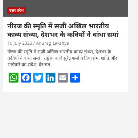
उत्तर प्रदेश
नीरज की स्मृति में सजी अखिल भारतीय
काव्य संध्या, देशभर के कवियों ने बांधा समां
19 July 2026
Anurag Lakshya
नीरज की स्मृति में सजी अखिल भारतीय काव्य संध्या, देशभर के
कवियों ने बांधा समां राष्ट्रीय कवि सुरेंद्र शर्मा ने दिया प्रेम, शांति और
भाईचारे का संदेश, देर रात…
W
F
T
Li
E
S
h
a
w
n
m
h
at
c
itt
k
ai
ar
s
e
er
e
l
e
A
b
dI
p
o
n
p
o