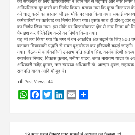
की सफलता के लिए कार्यकारिणी ने ध्वनि मत से महापौर और नगर निगम क
अनियमितता दूर करने का निर्णय किया। बताया गया कि कूड़ा निस्तारण 
को चालू करने का प्रस्ताव भी इस मौके पर पास किया गया। सफाई व्यवस्था 
कर्मचारियों पर कार्रवाई का निर्णय किया गया। इसके साथ ही डोर-टू-डोर क
का निर्णय लिया गया। इस मौके पर विस्तारीकरण क्षेत्र से नगर निगम को म
पैमाइश कर बैरिकेडिंग करने का निर्णय किया गया।
यह भी तय किया गया कि नगर में वन आक्षदित क्षेत्र बढ़ाने के लिए 500 
बताकर मियावाकी पद्धति से सघन वृक्षारोपण कर हरियाली बढ़ाई जाएगी। इस
गया। बैठक में कार्यकारिणी उपसभापति संतोष सिंह, कार्यकारिणी सदस्य विशा
रमाशंकर निषाद, विकास कुमार, मनीषा यादव, जगत नारायण यादव के अलावा 
अधिकारी गजेंद्र कुमार, नगर स्वास्थ्य अधिकारी डॉ. आरएम शुक्ल, सहाय
राजपति यादव आदि मौजूद थे।
Post Views:
44
W
F
T
Li
E
S
h
a
w
n
m
h
at
c
itt
k
ai
ar
s
e
er
e
l
e
Post
A
b
dI
19 साल पुराने गैंगस्टर एक्ट मामले में अदालत का फैसला, दो