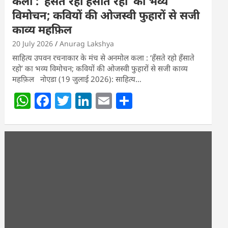
कला : ‘हॅंसते रहो हॅंसाते रहो’ का भव्य
विमोचन; कवियों की ओजस्वी फुहारों से सजी
काव्य महफ़िल
20 July 2026
Anurag Lakshya
साहित्य उपवन रचनाकार के मंच से अनमोल कला : ‘हॅंसते रहो हॅंसाते
रहो’ का भव्य विमोचन; कवियों की ओजस्वी फुहारों से सजी काव्य
महफ़िल नोएडा (19 जुलाई 2026): साहित्य…
W
F
T
Li
E
S
h
a
w
n
m
h
at
c
itt
k
ai
ar
s
e
er
e
l
e
A
b
dI
p
o
n
p
o
k