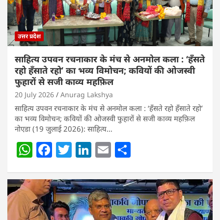
उत्तर प्रदेश
साहित्य उपवन रचनाकार के मंच से अनमोल कला : ‘हॅंसते
रहो हॅंसाते रहो’ का भव्य विमोचन; कवियों की ओजस्वी
फुहारों से सजी काव्य महफ़िल
20 July 2026
Anurag Lakshya
साहित्य उपवन रचनाकार के मंच से अनमोल कला : ‘हॅंसते रहो हॅंसाते रहो’
का भव्य विमोचन; कवियों की ओजस्वी फुहारों से सजी काव्य महफ़िल
नोएडा (19 जुलाई 2026): साहित्य…
W
F
T
Li
E
S
h
a
w
n
m
h
at
c
itt
k
ai
ar
s
e
er
e
l
e
A
b
dI