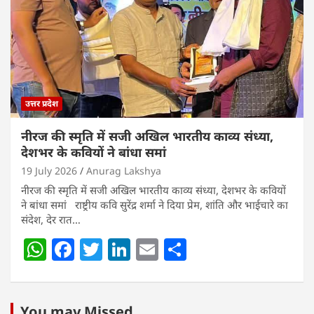
p
o
n
p
o
k
उत्तर प्रदेश
नीरज की स्मृति में सजी अखिल भारतीय काव्य संध्या,
देशभर के कवियों ने बांधा समां
19 July 2026
Anurag Lakshya
नीरज की स्मृति में सजी अखिल भारतीय काव्य संध्या, देशभर के कवियों
ने बांधा समां राष्ट्रीय कवि सुरेंद्र शर्मा ने दिया प्रेम, शांति और भाईचारे का
संदेश, देर रात…
W
F
T
Li
E
S
h
a
w
n
m
h
at
c
itt
k
ai
ar
You may Missed