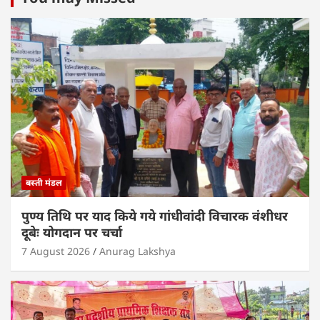
s
e
er
e
l
e
A
b
dI
p
o
n
p
o
k
बस्ती मंडल
पुण्य तिथि पर याद किये गये गांधीवांदी विचारक वंशीधर
दूबेः योगदान पर चर्चा
7 August 2026
Anurag Lakshya