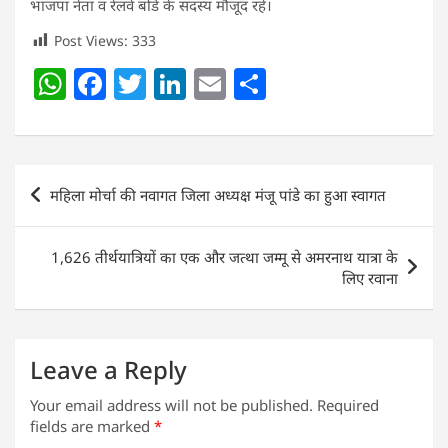
भाजपा नेता व रेलवे बोर्ड के सदस्य मौजूद रहे।
Post Views:
333
W
F
T
Li
E
S
h
a
w
n
m
h
at
c
itt
k
ai
ar
s
e
er
e
l
e
Post
महिला मोर्चा की नवागत जिला अध्यक्ष मंजू पांडे का हुआ स्वागत
A
b
dI
navigation
p
o
n
1,626 तीर्थयात्रियों का एक और जत्था जम्मू से अमरनाथ यात्रा के
p
o
लिए रवाना
k
Leave a Reply
Your email address will not be published.
Required
fields are marked
*