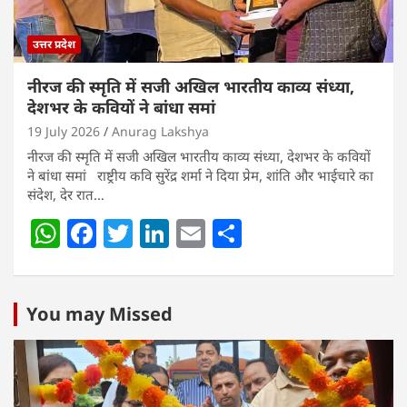
उत्तर प्रदेश
नीरज की स्मृति में सजी अखिल भारतीय काव्य संध्या,
देशभर के कवियों ने बांधा समां
19 July 2026
Anurag Lakshya
नीरज की स्मृति में सजी अखिल भारतीय काव्य संध्या, देशभर के कवियों
ने बांधा समां राष्ट्रीय कवि सुरेंद्र शर्मा ने दिया प्रेम, शांति और भाईचारे का
संदेश, देर रात…
W
F
T
Li
E
S
h
a
w
n
m
h
at
c
itt
k
ai
ar
s
e
er
e
l
e
You may Missed
A
b
dI
p
o
n