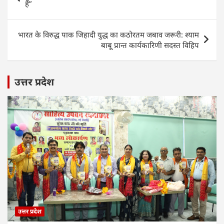
A
b
dI
navigation
हैं”
p
o
n
p
o
भारत के विरुद्ध पाक जिहादी युद्ध का कठोरतम जबाव जरूरी: श्याम
k
बाबू प्रान्त कार्यकारिणी सदस्त विहिप
उत्तर प्रदेश
उत्तर प्रदेश