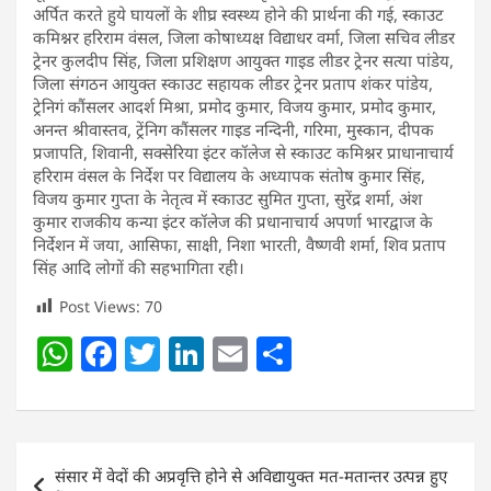
अर्पित करते हुये घायलों के शीघ्र स्वस्थ्य होने की प्रार्थना की गई, स्काउट
कमिश्नर हरिराम वंसल, जिला कोषाध्यक्ष विद्याधर वर्मा, जिला सचिव लीडर
ट्रेनर कुलदीप सिंह, जिला प्रशिक्षण आयुक्त गाइड लीडर ट्रेनर सत्या पांडेय,
जिला संगठन आयुक्त स्काउट सहायक लीडर ट्रेनर प्रताप शंकर पांडेय,
ट्रेनिगं कौंसलर आदर्श मिश्रा, प्रमोद कुमार, विजय कुमार, प्रमोद कुमार,
अनन्त श्रीवास्तव, ट्रेंनिग कौंसलर गाइड नन्दिनी, गरिमा, मुस्कान, दीपक
प्रजापति, शिवानी, सक्सेरिया इंटर कॉलेज से स्काउट कमिश्नर प्राधानाचार्य
हरिराम वंसल के निर्देश पर विद्यालय के अध्यापक संतोष कुमार सिंह,
विजय कुमार गुप्ता के नेतृत्व में स्काउट सुमित गुप्ता, सुरेंद्र शर्मा, अंश
कुमार राजकीय कन्या इंटर कॉलेज की प्रधानाचार्य अपर्णा भारद्वाज के
निर्देशन में जया, आसिफा, साक्षी, निशा भारती, वैष्णवी शर्मा, शिव प्रताप
सिंह आदि लोगों की सहभागिता रही।
Post Views:
70
W
F
T
Li
E
S
h
a
w
n
m
h
at
c
itt
k
ai
ar
s
e
er
e
l
e
Post
संसार में वेदों की अप्रवृत्ति होने से अविद्यायुक्त मत-मतान्तर उत्पन्न हुए