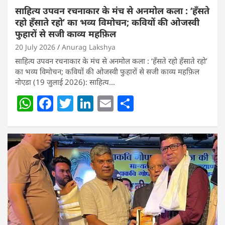
साहित्य उपवन रचनाकार के मंच से अनमोल कला : ‘हॅंसते
रहो हॅंसाते रहो’ का भव्य विमोचन; कवियों की ओजस्वी
फुहारों से सजी काव्य महफ़िल
20 July 2026
Anurag Lakshya
साहित्य उपवन रचनाकार के मंच से अनमोल कला : ‘हॅंसते रहो हॅंसाते रहो’
का भव्य विमोचन; कवियों की ओजस्वी फुहारों से सजी काव्य महफ़िल
नोएडा (19 जुलाई 2026): साहित्य…
W
F
T
Li
E
S
h
a
w
n
m
h
at
c
itt
k
ai
ar
s
e
er
e
l
e
A
b
dI
p
o
n
p
o
k