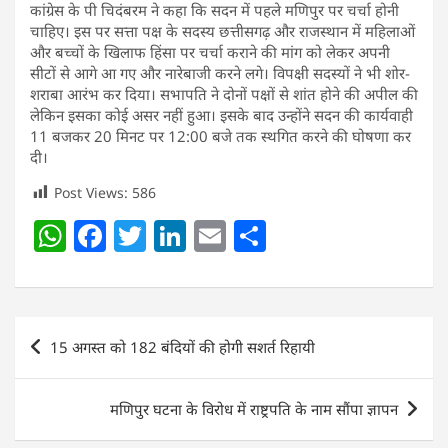
कांग्रेस के पी चिदंबरम ने कहा कि सदन में पहले मणिपुर पर चर्चा होनी
चाहिए। इस पर सत्ता पक्ष के सदस्य छत्तीसगढ़ और राजस्थान में महिलाओं
और बच्चों के खिलाफ हिंसा पर चर्चा कराने की मांग को लेकर अपनी
सीटों से आगे आ गए और नारेबाजी करने लगे। विपक्षी सदस्यों ने भी शोर-
शराबा आरंभ कर दिया। सभापति ने दोनों पक्षों से शांत होने की अपील की
लेकिन इसका कोई असर नहीं हुआ। इसके बाद उन्होंने सदन की कार्यवाही
11 बजकर 20 मिनट पर 12:00 बजे तक स्थगित करने की घोषणा कर
दी।
Post Views:
586
W
F
T
Li
E
S
h
a
w
n
m
h
at
c
itt
k
ai
ar
s
e
er
e
l
e
Post
15 अगस्त को 182 बंदियों की होगी सशर्त रिहायी
A
b
dI
navigation
p
o
n
मणिपुर घटना के विरोध में राष्ट्रपति के नाम सौंपा ज्ञापन
p
o