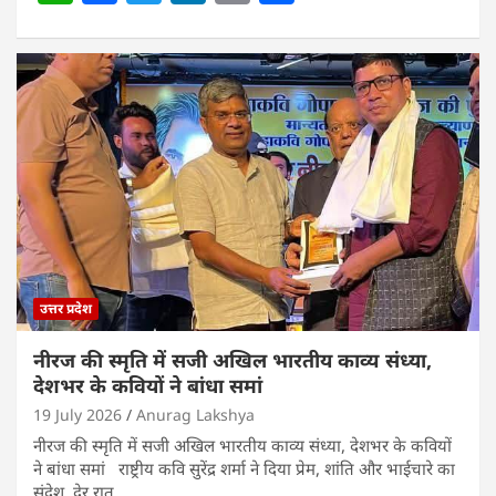
h
a
w
n
m
h
at
c
itt
k
ai
ar
s
e
er
e
l
e
A
b
dI
p
o
n
p
o
k
उत्तर प्रदेश
नीरज की स्मृति में सजी अखिल भारतीय काव्य संध्या,
देशभर के कवियों ने बांधा समां
19 July 2026
Anurag Lakshya
नीरज की स्मृति में सजी अखिल भारतीय काव्य संध्या, देशभर के कवियों
ने बांधा समां राष्ट्रीय कवि सुरेंद्र शर्मा ने दिया प्रेम, शांति और भाईचारे का
संदेश, देर रात…