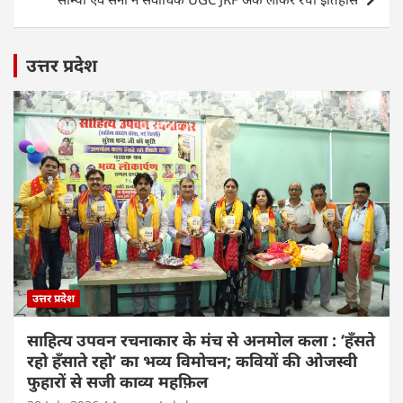
k
उत्तर प्रदेश
उत्तर प्रदेश
साहित्य उपवन रचनाकार के मंच से अनमोल कला : ‘हॅंसते
रहो हॅंसाते रहो’ का भव्य विमोचन; कवियों की ओजस्वी
फुहारों से सजी काव्य महफ़िल