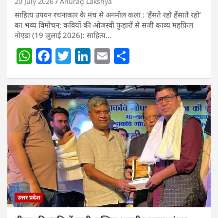
20 July 2026
Anurag Lakshya
साहित्य उपवन रचनाकार के मंच से अनमोल कला : ‘हॅंसते रहो हॅंसाते रहो’
का भव्य विमोचन; कवियों की ओजस्वी फुहारों से सजी काव्य महफ़िल
नोएडा (19 जुलाई 2026): साहित्य…
W
F
T
Li
E
S
h
a
w
n
m
h
at
c
itt
k
ai
ar
s
e
er
e
l
e
A
b
dI
p
o
n
p
o
k
उत्तर प्रदेश