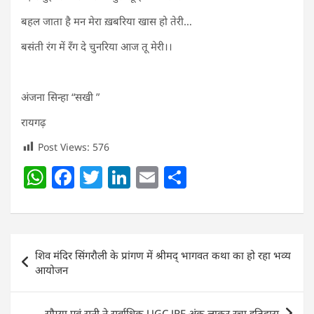
बहल जाता है मन मेरा ख़बरिया खास हो तेरी…
बसंती रंग में रँग दे चुनरिया आज तू मेरी।।
अंजना सिन्हा “सखी ”
रायगढ़
Post Views:
576
W
F
T
Li
E
S
h
a
w
n
m
h
at
c
itt
k
ai
ar
s
e
er
e
l
e
Post
शिव मंदिर सिंगरौली के प्रांगण में श्रीमद् भागवत कथा का हो रहा भव्य
A
b
dI
navigation
आयोजन
p
o
n
p
o
सौम्या एवं सनी ने सर्वाधिक UGC JRF अंक लाकर रचा इतिहास