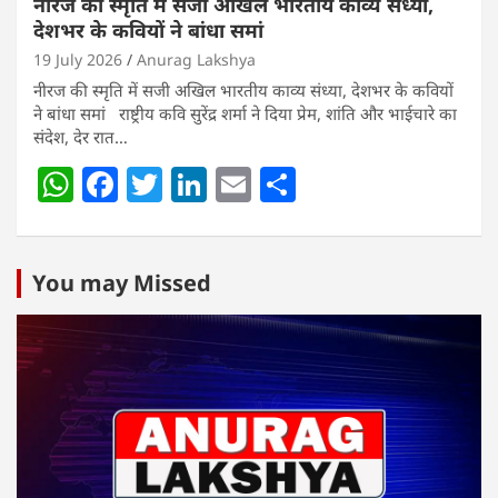
नीरज की स्मृति में सजी अखिल भारतीय काव्य संध्या,
देशभर के कवियों ने बांधा समां
19 July 2026
Anurag Lakshya
नीरज की स्मृति में सजी अखिल भारतीय काव्य संध्या, देशभर के कवियों
ने बांधा समां राष्ट्रीय कवि सुरेंद्र शर्मा ने दिया प्रेम, शांति और भाईचारे का
संदेश, देर रात…
W
F
T
Li
E
S
h
a
w
n
m
h
at
c
itt
k
ai
ar
s
e
er
e
l
e
You may Missed
A
b
dI
p
o
n
p
o
k