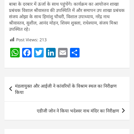
बाबा के दरबार में ऊर्जा के साथ पहुंचेंगे। कार्यक्रम का आयोजन शाखा
प्रबंधक विशाल श्रीवास्तव की उपस्थिति में और समापन उप शाखा प्रबंधक
संजय ओझा के साथ हिमांशु चौधरी, विशाल उपाध्याय, नरेंद्र नाथ
श्रीवास्तव, सुशील, आनंद मोहन, शिवम शुक्ला, राधेश्याम, संजय मिश्रा
उपस्थित रहे।
Post Views:
213
W
F
T
Li
E
S
h
a
w
n
m
h
at
c
itt
k
ai
ar
s
e
er
e
l
e
Post
मंडलायुक्त और आईजी ने कांवरियों के विश्राम स्थल का निरीक्षण
A
b
dI
navigation
किया
p
o
n
p
o
एडीजी जोन ने किया भदेश्वर नाथ मंदिर का निरीक्षण
k