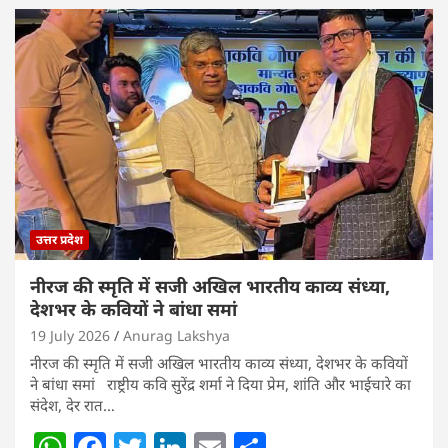
at
c
itt
k
ai
ar
s
e
er
e
l
e
A
b
dI
p
o
n
p
o
k
उत्तर प्रदेश
नीरज की स्मृति में सजी अखिल भारतीय काव्य संध्या,
देशभर के कवियों ने बांधा समां
19 July 2026
Anurag Lakshya
नीरज की स्मृति में सजी अखिल भारतीय काव्य संध्या, देशभर के कवियों
ने बांधा समां राष्ट्रीय कवि सुरेंद्र शर्मा ने दिया प्रेम, शांति और भाईचारे का
संदेश, देर रात…
W
F
T
Li
E
S