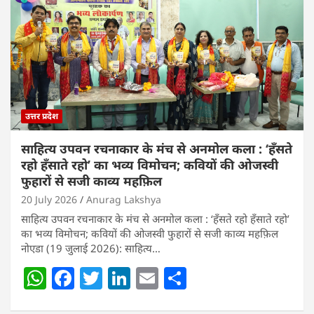
उत्तर प्रदेश
साहित्य उपवन रचनाकार के मंच से अनमोल कला : ‘हॅंसते
रहो हॅंसाते रहो’ का भव्य विमोचन; कवियों की ओजस्वी
फुहारों से सजी काव्य महफ़िल
20 July 2026
Anurag Lakshya
साहित्य उपवन रचनाकार के मंच से अनमोल कला : ‘हॅंसते रहो हॅंसाते रहो’
का भव्य विमोचन; कवियों की ओजस्वी फुहारों से सजी काव्य महफ़िल
नोएडा (19 जुलाई 2026): साहित्य…
W
F
T
Li
E
S
h
a
w
n
m
h