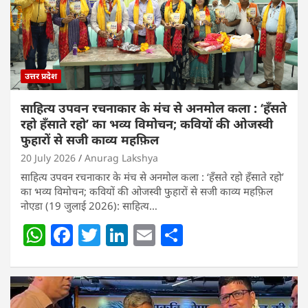
उत्तर प्रदेश
साहित्य उपवन रचनाकार के मंच से अनमोल कला : ‘हॅंसते
रहो हॅंसाते रहो’ का भव्य विमोचन; कवियों की ओजस्वी
फुहारों से सजी काव्य महफ़िल
20 July 2026
Anurag Lakshya
साहित्य उपवन रचनाकार के मंच से अनमोल कला : ‘हॅंसते रहो हॅंसाते रहो’
का भव्य विमोचन; कवियों की ओजस्वी फुहारों से सजी काव्य महफ़िल
नोएडा (19 जुलाई 2026): साहित्य…
W
F
T
Li
E
S
h
a
w
n
m
h
at
c
itt
k
ai
ar
s
e
er
e
l
e