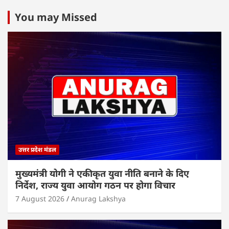
at
c
itt
k
ai
ar
s
e
er
e
l
e
You may Missed
A
b
dI
p
o
n
p
o
k
उत्तर प्रदेश मंडल
मुख्यमंत्री योगी ने एकीकृत युवा नीति बनाने के दिए
निर्देश, राज्य युवा आयोग गठन पर होगा विचार
7 August 2026
Anurag Lakshya