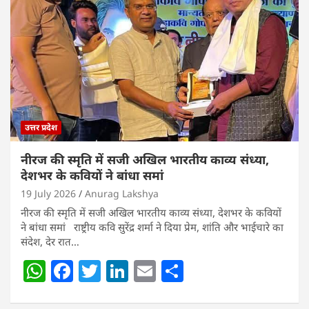
A
b
dI
p
o
n
p
o
k
उत्तर प्रदेश
नीरज की स्मृति में सजी अखिल भारतीय काव्य संध्या,
देशभर के कवियों ने बांधा समां
19 July 2026
Anurag Lakshya
नीरज की स्मृति में सजी अखिल भारतीय काव्य संध्या, देशभर के कवियों
ने बांधा समां राष्ट्रीय कवि सुरेंद्र शर्मा ने दिया प्रेम, शांति और भाईचारे का
संदेश, देर रात…
W
F
T
Li
E
S
h
a
w
n
m
h