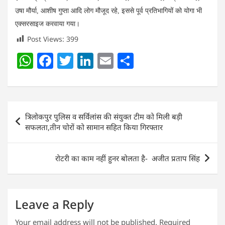
उषा मौर्या, आशीष गुप्ता आदि लोग मौजूद रहे, इससे पूर्व प्रतिभागियों को योगा भी
एक्सरसाइज करवाया गया।
Post Views:
399
W
F
T
Li
E
S
h
a
w
n
m
h
at
c
itt
k
ai
ar
s
e
er
e
l
e
Post
त्रिलोकपुर पुलिस व सर्विलांस की संयुक्त टीम को मिली बड़ी
A
b
dI
navigation
सफलता,तीन चोरों को सामान सहित किया गिरफ्तार
p
o
n
p
o
रोटरी का काम नहीं हुनर बोलता है- अजीत प्रताप सिंह
k
Leave a Reply
Your email address will not be published.
Required