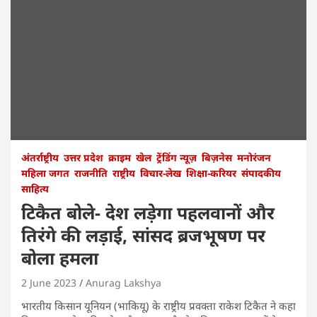
अंतर्राष्ट्रीय
उत्तर प्रदेश
क्राइम
खेल
ट्रेंडिंग न्यूज़
बिज़नेस
मनोरंजन
महिला जगत
राजनीति
राष्ट्रीय
विचार-लेख
शिक्षा-करियर
संपादकीय
साहित्य
टिकैत बोले- देश लड़ेगा पहलवानों और
तिरंगे की लड़ाई, सांसद ब्रजभूषण पर
बोला हमला
2 June 2023
Anurag Lakshya
भारतीय किसान यूनियन (भाकियू) के राष्ट्रीय प्रवक्ता राकेश टिकैत ने कहा