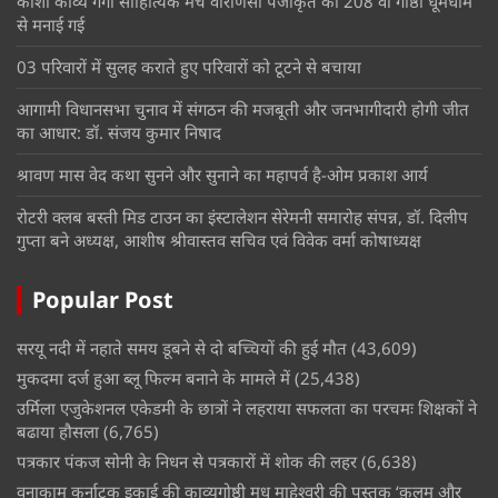
काशी काव्य गंगा साहित्यिक मंच वाराणसी पंजीकृत की 208 वीं गोष्ठी धूमधाम
से मनाई गई
03 परिवारों में सुलह कराते हुए परिवारों को टूटने से बचाया
आगामी विधानसभा चुनाव में संगठन की मजबूती और जनभागीदारी होगी जीत
का आधार: डॉ. संजय कुमार निषाद
श्रावण मास वेद कथा सुनने और सुनाने का महापर्व है-ओम प्रकाश आर्य
रोटरी क्लब बस्ती मिड टाउन का इंस्टालेशन सेरेमनी समारोह संपन्न, डॉ. दिलीप
गुप्ता बने अध्यक्ष, आशीष श्रीवास्तव सचिव एवं विवेक वर्मा कोषाध्यक्ष
Popular Post
सरयू नदी में नहाते समय डूबने से दो बच्चियों की हुई मौत
(43,609)
मुकदमा दर्ज हुआ ब्लू फिल्म बनाने के मामले में
(25,438)
उर्मिला एजुकेशनल एकेडमी के छात्रों ने लहराया सफलता का परचमः शिक्षकों ने
बढाया हौसला
(6,765)
पत्रकार पंकज सोनी के निधन से पत्रकारों में शोक की लहर
(6,638)
वनाकाम कर्नाटक इकाई की काव्यगोष्ठी मधु माहेश्वरी की पुस्तक ‘क़लम और