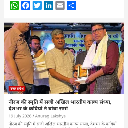
W
F
T
Li
E
S
h
a
w
n
m
h
at
c
itt
k
ai
ar
s
e
er
e
l
e
A
b
dI
p
o
n
p
o
k
उत्तर प्रदेश
नीरज की स्मृति में सजी अखिल भारतीय काव्य संध्या,
देशभर के कवियों ने बांधा समां
19 July 2026
Anurag Lakshya
नीरज की स्मृति में सजी अखिल भारतीय काव्य संध्या, देशभर के कवियों