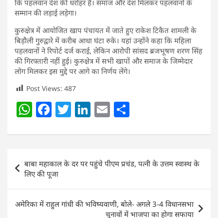
कि पहलवान देश की धरोहर है। समाज और देश मिलकर पहलवानों के
सम्मान की लड़ाई लड़ेगा।
कुरुक्षेत्र में आयोजित खाप पंचायत में जाते हुए राकेश टिकैत शामली के
बिड़ौली गुरुद्वारे में करीब आधा घंटा रुके। यहां उन्होंने कहा कि महिला
पहलवानों ने रिपोर्ट दर्ज कराई, लेकिन आरोपी सांसद ब्रजभूषण शरण सिंह
की गिरफ्तारी नहीं हुई। कुरुक्षेत्र में सभी खापों और समाज के जिम्मेदार
लोग मिलकर इस मुद्दे पर आगे का निर्णय लेंगे।
Post Views:
487
W
F
T
Li
E
S
h
a
w
n
m
h
at
c
itt
k
ai
ar
s
e
er
e
l
e
Post
बाबा महाकाल के दर पर पहुंचे पीएम प्रचंड, पत्नी के उत्तम स्वास्थ के
A
b
dI
navigation
लिए की पूजा
p
o
n
p
o
अमेरिका में राहुल गांधी की भविष्यवाणी, बोले- अगले 3-4 विधानसभा
चुनावों में भाजपा का होगा सफाया