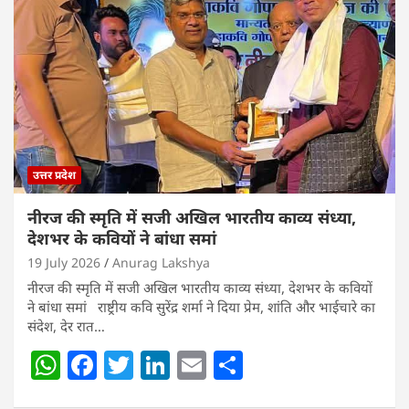
A
b
dI
p
o
n
p
o
k
उत्तर प्रदेश
नीरज की स्मृति में सजी अखिल भारतीय काव्य संध्या,
देशभर के कवियों ने बांधा समां
19 July 2026
Anurag Lakshya
नीरज की स्मृति में सजी अखिल भारतीय काव्य संध्या, देशभर के कवियों
ने बांधा समां राष्ट्रीय कवि सुरेंद्र शर्मा ने दिया प्रेम, शांति और भाईचारे का
संदेश, देर रात…
W
F
T
Li
E
S
h
a
w
n
m
h