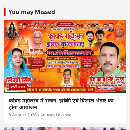
at
c
itt
k
ai
ar
s
e
er
e
l
e
You may Missed
A
b
dI
p
o
n
p
o
k
बस्ती मंडल
कांवड़ महोत्सव में भजन, झांकी एवं विशाल भंडारे का
होगा आयोजन
8 August 2026
Anurag Lakshya