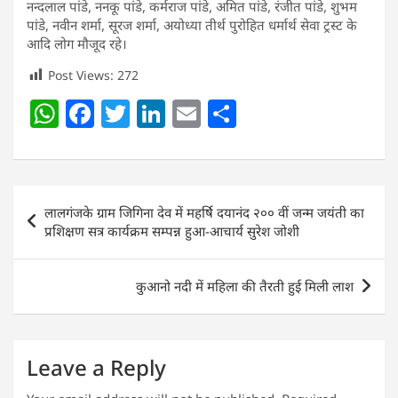
नन्दलाल पांडे, ननकू पांडे, कर्मराज पांडे, अमित पांडे, रंजीत पांडे, शुभम
पांडे, नवीन शर्मा, सूरज शर्मा, अयोध्या तीर्थ पुरोहित धर्मार्थ सेवा ट्रस्ट के
आदि लोग मौजूद रहे।
Post Views:
272
W
F
T
Li
E
S
h
a
w
n
m
h
at
c
itt
k
ai
ar
s
e
er
e
l
e
Post
लालगंजके ग्राम जिगिना देव में महर्षि दयानंद २०० वीं जन्म जयंती का
A
b
dI
navigation
प्रशिक्षण सत्र कार्यक्रम सम्पन्न हुआ-आचार्य सुरेश जोशी
p
o
n
p
o
कुआनो नदी में महिला की तैरती हुई मिली लाश
k
Leave a Reply