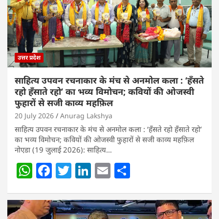
उत्तर प्रदेश
साहित्य उपवन रचनाकार के मंच से अनमोल कला : ‘हॅंसते
रहो हॅंसाते रहो’ का भव्य विमोचन; कवियों की ओजस्वी
फुहारों से सजी काव्य महफ़िल
20 July 2026
Anurag Lakshya
साहित्य उपवन रचनाकार के मंच से अनमोल कला : ‘हॅंसते रहो हॅंसाते रहो’
का भव्य विमोचन; कवियों की ओजस्वी फुहारों से सजी काव्य महफ़िल
नोएडा (19 जुलाई 2026): साहित्य…
W
F
T
Li
E
S
h
a
w
n
m
h
at
c
itt
k
ai
ar
s
e
er
e
l
e