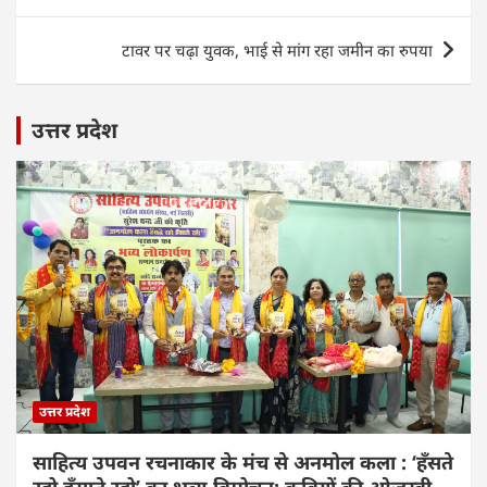
A
b
dI
navigation
p
o
n
टावर पर चढ़ा युवक, भाई से मांग रहा जमीन का रुपया
p
o
k
उत्तर प्रदेश
उत्तर प्रदेश
साहित्य उपवन रचनाकार के मंच से अनमोल कला : ‘हॅंसते