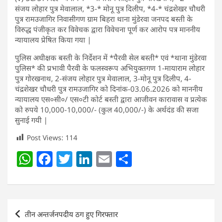
संजय लोहार पुत्र मेवालाल, *3-* मोनू पुत्र दिलीप, *4-* चंद्रशेखर चौधरी
पुत्र रामउजागिर निवासीगण ग्राम बिहरा थाना मुंडेरवा जनपद बस्ती के
विरुद्ध पंजीकृत कर विवेचक द्वारा विवेचना पूर्ण कर आरोप पत्र माननीय
न्यायालय प्रेषित किया गया |
पुलिस अधीक्षक बस्ती के निर्देशन में *पैरवी सेल बस्ती* एवं *थाना मुंडेरवा
पुलिस* की प्रभावी पैरवी के फलस्वरूप अभियुक्तगण 1-मायाराम लोहार
पुत्र गोरखनाथ, 2-संजय लोहार पुत्र मेवालाल, 3-मोनू पुत्र दिलीप, 4-
चंद्रशेखर चौधरी पुत्र रामउजागिर को दिनांक-03.06.2026 को माननीय
न्यायालय एस०सी०/ एस०टी कोर्ट बस्ती द्वारा आजीवन कारावास व प्रत्येक
को रुपये 10,000-10,000/- (कुल 40,000/-) के अर्थदंड की सजा
सुनाई गयी |
Post Views:
114
W
F
T
Li
E
S
h
a
w
n
m
h
at
c
itt
k
ai
ar
s
e
er
e
l
e
Post
तीन अन्तर्जनपदीय ठग हुए गिरफ्तार