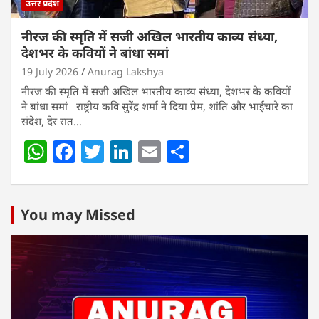
उत्तर प्रदेश
नीरज की स्मृति में सजी अखिल भारतीय काव्य संध्या,
देशभर के कवियों ने बांधा समां
19 July 2026
Anurag Lakshya
नीरज की स्मृति में सजी अखिल भारतीय काव्य संध्या, देशभर के कवियों
ने बांधा समां राष्ट्रीय कवि सुरेंद्र शर्मा ने दिया प्रेम, शांति और भाईचारे का
संदेश, देर रात…
W
F
T
Li
E
S
h
a
w
n
m
h
at
c
itt
k
ai
ar
s
e
er
e
l
e
You may Missed
A
b
dI
p
o
n
p
o
k