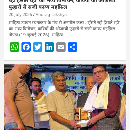
रहो हॅंसाते रहो’ का भव्य विमोचन; कवियों की ओजस्वी
फुहारों से सजी काव्य महफ़िल
20 July 2026
Anurag Lakshya
साहित्य उपवन रचनाकार के मंच से अनमोल कला : ‘हॅंसते रहो हॅंसाते रहो’
का भव्य विमोचन; कवियों की ओजस्वी फुहारों से सजी काव्य महफ़िल
नोएडा (19 जुलाई 2026): साहित्य…
W
F
T
Li
E
S
h
a
w
n
m
h
at
c
itt
k
ai
ar
s
e
er
e
l
e
A
b
dI
p
o
n
p
o
k