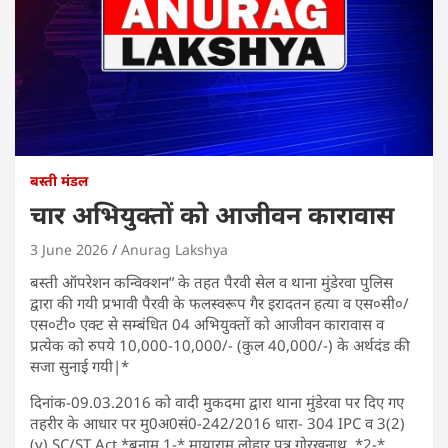
बस्ती मंडल
चार अभियुक्तों को आजीवन कारावास
3 June 2026
Anurag Lakshya
बस्ती ऑपरेशन कन्विक्शन” के तहत पैरवी सेल व थाना मुंडेरवा पुलिस
द्वारा की गयी प्रभावी पैरवी के फलस्वरूप गैर इरादतन हत्या व एस०सी०/
एस०टी० एक्ट से सम्बंधित 04 अभियुक्तों को आजीवन कारावास व
प्रत्येक को रुपये 10,000-10,000/- (कुल 40,000/-) के अर्थदंड की
सजा सुनाई गयी|*
दिनांक-09.03.2016 को वादी मुकदमा द्वारा थाना मुंडेरवा पर दिए गए
तहरीर के आधार पर मु0अ0सं0-242/2016 धारा- 304 IPC व 3(2)
(v) SC/ST Act *बनाम 1-* मायाराम लोहार पुत्र गोरखनाथ, *2-*