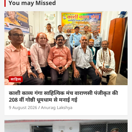
s
e
er
e
l
e
You may Missed
A
b
dI
p
o
n
p
o
k
साहित्य
काशी काव्य गंगा साहित्यिक मंच वाराणसी पंजीकृत की
208 वीं गोष्ठी धूमधाम से मनाई गई
9 August 2026
Anurag Lakshya