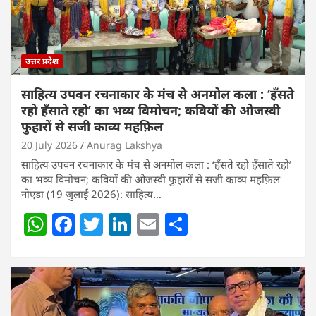
उत्तर प्रदेश
साहित्य उपवन रचनाकार के मंच से अनमोल कला : ‘हॅंसते
रहो हॅंसाते रहो’ का भव्य विमोचन; कवियों की ओजस्वी
फुहारों से सजी काव्य महफ़िल
20 July 2026
Anurag Lakshya
साहित्य उपवन रचनाकार के मंच से अनमोल कला : ‘हॅंसते रहो हॅंसाते रहो’
का भव्य विमोचन; कवियों की ओजस्वी फुहारों से सजी काव्य महफ़िल
नोएडा (19 जुलाई 2026): साहित्य…
W
F
T
Li
E
S
h
a
w
n
m
h
at
c
itt
k
ai
ar
s
e
er
e
l
e
A
b
dI