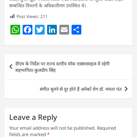
सम्बन्धित विभागों के अधिकारीगण उपस्थित थे।
Post Views:
211
W
F
T
Li
E
S
h
a
w
n
m
h
at
c
itt
k
ai
ar
s
e
er
e
l
e
Post
डीएम के निर्देश पर राज्य स्तरीय मॉक एक्सरसाइज में रहेगी
A
b
dI
navigation
सहभागिता-कुलदीप सिंह
p
o
n
p
o
संगीत सुनने से दूर होते हैं अनेकों रोग डॉ. ममता पंत
k
Leave a Reply
Your email address will not be published.
Required
fields are marked
*