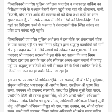
जिलाधिकारी व वरिष्ठ पुलिस अधीक्षक पन्तदीप व चमकादड़ पार्किंग का
निरीक्षण करने के पश्चात बैरागी कैम्प पहुंचे तथा वहां की शौचालय, पानी,
बिजली, वॉच टावर आदि की व्यवस्थाओं को देखा तथा कहीं पर अगर
सुधार करना है, तो उसके सम्बन्ध में अधिकारियों को दिशा-निर्देश दिये।
यहां का निरीक्षण करने के पश्चात वे शंकराचार्य चौक स्थित कांवड़ का
प्रवेश द्वार कांवड़ पट्टी पहुंचे।
जिलाधिकारी एवं वरिष्ठ पुलिस अधीक्षक ने इस मौके पर शंकराचार्य चौक
के पास कावंड़ पट्टी पर नगर निगम हरिद्वार द्वारा श्रद्धालु कावंडिय़ों को गर्मी
से राहत प्रदान करने के लिये लगाये गये स्पेंकलर का शुभारम्भ किया।
एमएनए श्री दयानन्द सरस्वती ने इस मौके पर बताया कि नगर निगम
हरिद्वार द्वारा इस तरह के चार और स्पेंकलर अलग-अलग स्थानों में कावंड़
पट्टी पर श्रद्धालु कांवडिय़ों को गर्मी से राहत देने के लिये स्थापित किये हैं,
जिनमें गंगा जल का ही प्रयोग किया जा रहा है।
इस अवसर पर अपर जिलाधिकारी(वित्त एवं राजस्व) श्री बीर सिंह बुदियाल,
संयुक्त मजिस्ट्रेट भगवानपुर श्री आशीष मिश्रा, एसडीएम श्री पूरण सिंह
राणा, एमएनए श्री दयानन्द सरस्वती, एस0पी0 ट्रैफिक सुश्री रेखा यादव,
एस0पी0 सिटी श्री स्वतंत्र कुमार सिंह, श्री जे0 आर0 जोशी, अधिशासी
अभियन्ता लोक निर्माण श्री सुरेश तोमर, अधिशासी अभियन्ता सिंचाई सुश्री
मंजू, अधिशासी अभियन्ता विद्युत श्री एस0एस0 उस्मान, वन, सीओ राकेश
रावत, सुश्री जूही मनराल, जिला पर्यटन अधिकारी श्री सुरेश यादव सहित