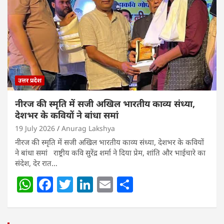
p
o
n
p
o
k
उत्तर प्रदेश
नीरज की स्मृति में सजी अखिल भारतीय काव्य संध्या,
देशभर के कवियों ने बांधा समां
19 July 2026
Anurag Lakshya
नीरज की स्मृति में सजी अखिल भारतीय काव्य संध्या, देशभर के कवियों
ने बांधा समां राष्ट्रीय कवि सुरेंद्र शर्मा ने दिया प्रेम, शांति और भाईचारे का
संदेश, देर रात…
W
F
T
Li
E
S
h
a
w
n
m
h
at
c
itt
k
ai
ar